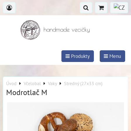
handmade vecičky
Produkty
Menu
Úvod
Včelobal
Vaky
Stredný (27x33 cm)
Modrotlač M