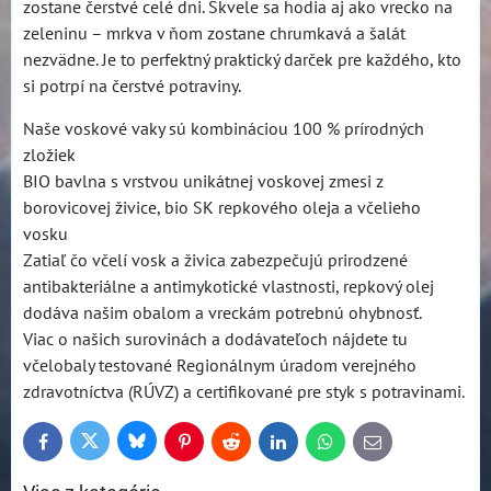
zostane čerstvé celé dni. Skvele sa hodia aj ako vrecko na
zeleninu – mrkva v ňom zostane chrumkavá a šalát
nezvädne. Je to perfektný praktický darček pre každého, kto
si potrpí na čerstvé potraviny.
Naše voskové vaky sú kombináciou 100 % prírodných
zložiek
BIO bavlna s vrstvou unikátnej voskovej zmesi z
borovicovej živice, bio SK repkového oleja a včelieho
vosku
Zatiaľ čo včelí vosk a živica zabezpečujú prirodzené
antibakteriálne a antimykotické vlastnosti, repkový olej
dodáva našim obalom a vreckám potrebnú ohybnosť.
Viac o našich surovinách a dodávateľoch nájdete tu
včelobaly testované Regionálnym úradom verejného
zdravotníctva (RÚVZ) a certifikované pre styk s potravinami.
Bluesky
Twitter
Facebook
Pinterest
Reddit
LinkedIn
WhatsApp
E-
mail