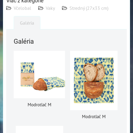
Viac z kategórie
Včelobal
Vaky
Stredný (27x33 cm)
Galéria
Galéria
Modrotlač M
Modrotlač M