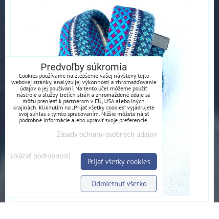
Predvoľby súkromia
Cookies používame na zlepšenie vašej návštevy tejto
webovej stránky, analýzu jej výkonnosti a zhromažďovanie
údajov o jej používaní. Na tento účel môžeme použiť
nástroje a služby tretích strán a zhromaždené údaje sa
môžu preniesť k partnerom v EÚ, USA alebo iných
krajinách. Kliknutím na „Prijať všetky cookies“ vyjadrujete
svoj súhlas s týmto spracovaním. Nižšie môžete nájsť
podrobné informácie alebo upraviť svoje preferencie.
Zásady ochrany osobných údajov
Ukázať podrobnosti
Prijať všetky cookies
Odmietnuť všetko
600 Kč