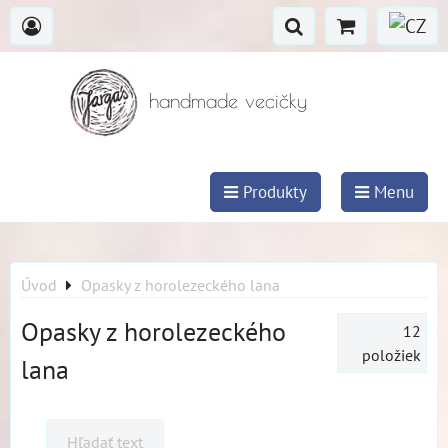
handmade vecičky
Produkty
Menu
Úvod
Opasky z horolezeckého lana
Opasky z horolezeckého
12
položiek
lana
Hľadať text