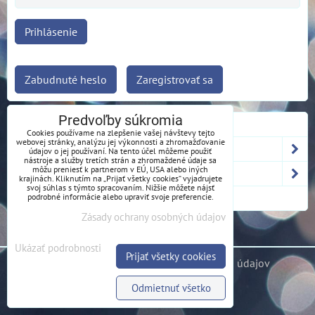
Prihlásenie
Zabudnuté heslo
Zaregistrovať sa
Predvoľby súkromia
OPASKY Z HOROLEZECKÉHO LANA
Cookies používame na zlepšenie vašej návštevy tejto
webovej stránky, analýzu jej výkonnosti a zhromažďovanie
VČELOBAL
údajov o jej používaní. Na tento účel môžeme použiť
nástroje a služby tretích strán a zhromaždené údaje sa
môžu preniesť k partnerom v EÚ, USA alebo iných
LEZECKÉ SPERKY
krajinách. Kliknutím na „Prijať všetky cookies“ vyjadrujete
svoj súhlas s týmto spracovaním. Nižšie môžete nájsť
podrobné informácie alebo upraviť svoje preferencie.
HRNKY
Zásady ochrany osobných údajov
Ukázať podrobnosti
Prijať všetky cookies
Predvoľby súkromia
Zásady ochrany osobných údajov
Odmietnuť všetko