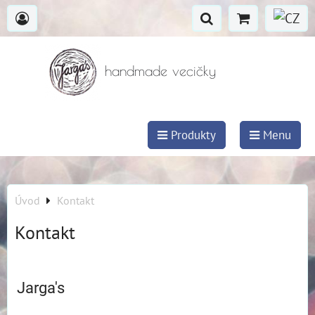
handmade vecičky
Produkty
Menu
Úvod
Kontakt
Kontakt
Jarga's