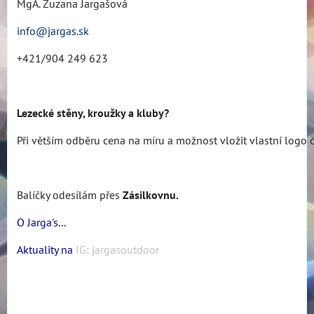
MgA. Zuzana Jargašová
info@jargas.sk
+421/904 249 623
Lezecké stěny, kroužky a kluby?
Při větším odběru cena na míru a možnost vložit vlastní logo či
Balíčky odesílám přes
Zásilkovnu.
O Jarga's...
Aktuality na
IG: jargasoutdoor