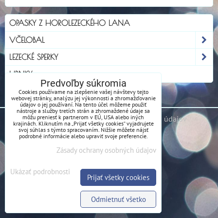
OPASKY Z HOROLEZECKÉHO LANA
VČELOBAL
LEZECKÉ SPERKY
HRNKY
Predvoľby súkromia
Cookies používame na zlepšenie vašej návštevy tejto
webovej stránky, analýzu jej výkonnosti a zhromažďovanie
údajov o jej používaní. Na tento účel môžeme použiť
nástroje a služby tretích strán a zhromaždené údaje sa
môžu preniesť k partnerom v EÚ, USA alebo iných
Predvoľby súkromia
Zásady ochrany osobných údajov
krajinách. Kliknutím na „Prijať všetky cookies“ vyjadrujete
svoj súhlas s týmto spracovaním. Nižšie môžete nájsť
podrobné informácie alebo upraviť svoje preferencie.
Zásady ochrany osobných údajov
Ukázať podrobnosti
Prijať všetky cookies
Odmietnuť všetko