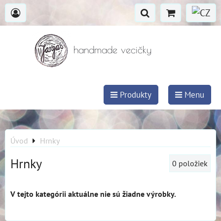
handmade vecičky
Produkty
Menu
Úvod
Hrnky
Hrnky
0
položiek