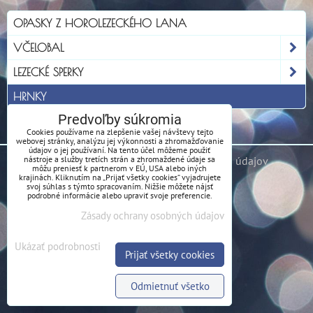
OPASKY Z HOROLEZECKÉHO LANA
VČELOBAL
LEZECKÉ SPERKY
HRNKY
Predvoľby súkromia
Cookies používame na zlepšenie vašej návštevy tejto
webovej stránky, analýzu jej výkonnosti a zhromažďovanie
údajov o jej používaní. Na tento účel môžeme použiť
Predvoľby súkromia
nástroje a služby tretích strán a zhromaždené údaje sa
Zásady ochrany osobných údajov
môžu preniesť k partnerom v EÚ, USA alebo iných
krajinách. Kliknutím na „Prijať všetky cookies“ vyjadrujete
svoj súhlas s týmto spracovaním. Nižšie môžete nájsť
podrobné informácie alebo upraviť svoje preferencie.
Zásady ochrany osobných údajov
Ukázať podrobnosti
Prijať všetky cookies
Odmietnuť všetko