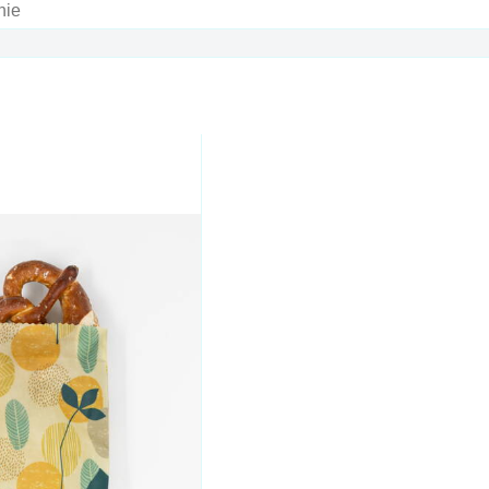
am
buľka