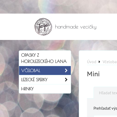
handmade vecičky
OPASKY Z
HOROLEZECKÉHO LANA
Úvod
Včeloba
VČELOBAL
Mini
LEZECKÉ SPERKY
HRNKY
Hľadať te
Prehľadať výs