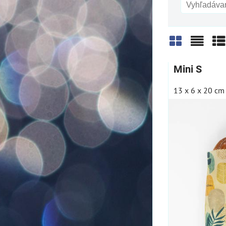
Mriežka
Zozn
Ta
Mini S
13 x 6 x 20 cm