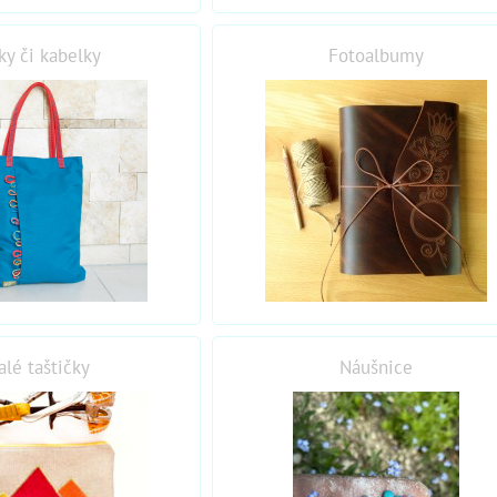
ky či kabelky
Fotoalbumy
lé taštičky
Náušnice