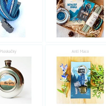
Ploskačky
Anti Maco