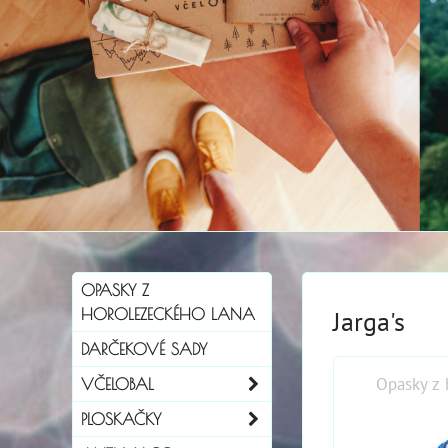
OPASKY Z
HOROLEZECKÉHO LANA
Jarga's
DARČEKOVÉ SADY
Opasky z 
VČELOBAL
PLOSKAČKY