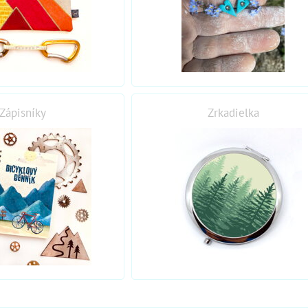
Zápisníky
Zrkadielka