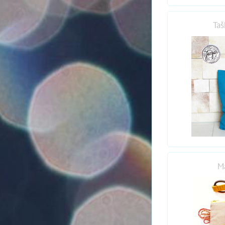
Taš
Ma