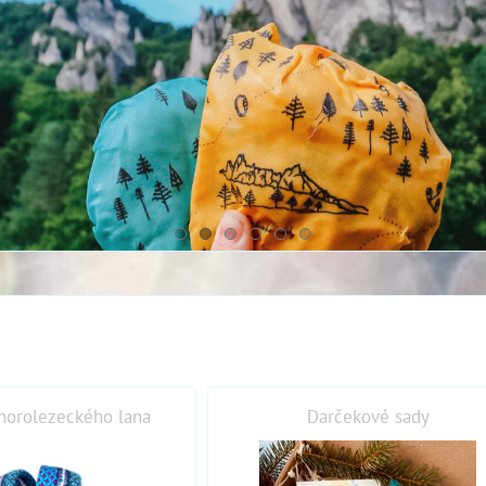
horolezeckého lana
Darčekové sady