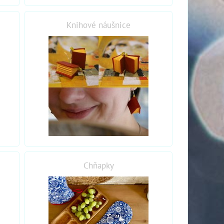
Knihové náušnice
Chňapky