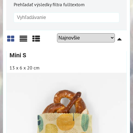
Prehľadať výsledky filtra fulltextom
Mriežka
Zoznam
Tabuľka
Mini S
13 x 6 x 20 cm