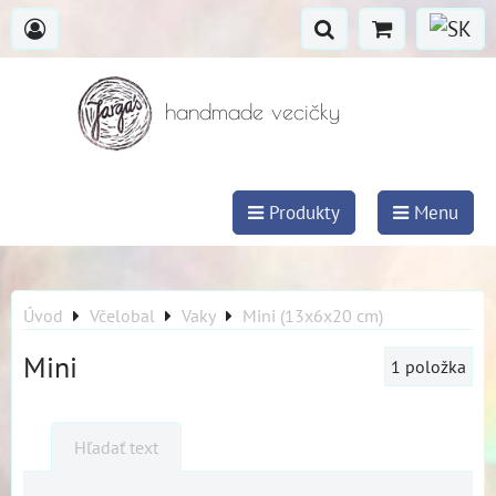
handmade vecičky
Produkty
Menu
Úvod
Včelobal
Vaky
Mini (13x6x20 cm)
Mini
1
položka
Hľadať text