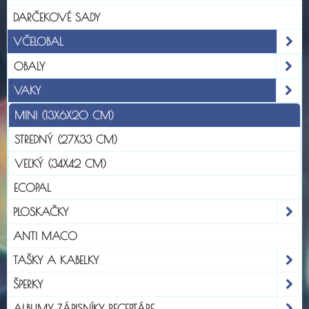
DARČEKOVÉ SADY
VČELOBAL
OBALY
VAKY
MINI (13X6X20 CM)
STREDNÝ (27X33 CM)
VEĽKÝ (34X42 CM)
ECOPAL
PLOSKAČKY
ANTI MACO
TAŠKY A KABELKY
ŠPERKY
ALBUMY, ZÁPISNÍKY, RECEPTÁRE