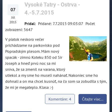
Vysoké Tatry - Ostrva -
07
4.-5.7.2015
Júl
2015
Pridal:
Pridané: 7.7.2015 09:03:07
Počet
zobrazení: 5647
V piatok neskoro večer
prichádzame na parkovisko pod
Popradským plesom. Mám nový
spacák - zimnú Koteku 850 od Sir
Joseph a hneď prvú noc sa mi
sníva, že sa zmenil na varana, ktorý
utiekol a my sme ho museli nahánať. Nakoniec sme ho
dohnali a on ma chcel kusnúť, na čo som sa zobudila s tým,
že mi je megateplo. Klasa :-)
Komentáre: 4
Čítajte viac...