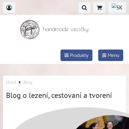
handmade vecičky
Produkty
Menu
Úvod
Blog
Blog o lezení, cestovaní a tvorení