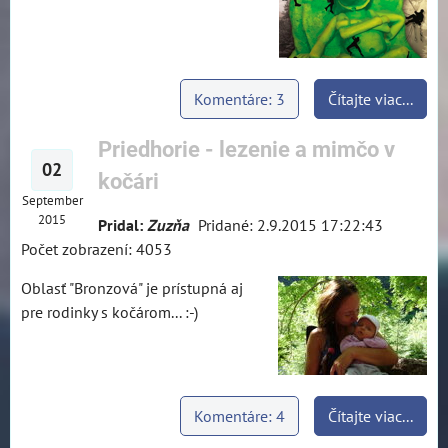
Komentáre: 3
Čítajte viac...
Priedhorie - lezenie a mimčo v
02
kočári
September
2015
Pridal:
Zuzňa
Pridané: 2.9.2015 17:22:43
Počet zobrazení: 4053
Oblasť "Bronzová" je prístupná aj
pre rodinky s kočárom... :-)
Komentáre: 4
Čítajte viac...