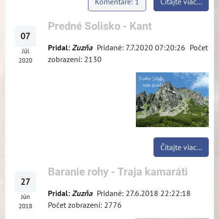
Komentáre: 1
Čítajte viac...
Predné Solisko - Kant
07
Pridal:
Zuzňa
Pridané: 7.7.2020 07:20:26
Počet
Júl
zobrazení: 2130
2020
Čítajte viac...
Baranie rohy - Traja kamaráti
27
Pridal:
Zuzňa
Pridané: 27.6.2018 22:22:18
Jún
Počet zobrazení: 2776
2018