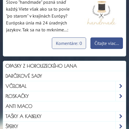
Slovo "handmade" pozná snáď
každý. Viete však ako sa to povie
"po starom" v krajinách Európy?
Európska únia má 24 úradných
jazykov. Tak sa na to mrknime...:
Komentáre: 0
Čítajte viac...
OPASKY Z HOROLEZECKÉHO LANA
DARČEKOVÉ SADY
VČELOBAL
PLOSKAČKY
ANTI MACO
TAŠKY A KABELKY
ŠPERKY