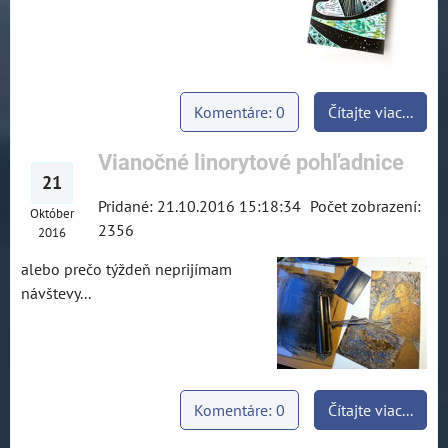
Komentáre: 0
Čítajte viac...
Vianočné linorytové pohľadnice
21
Pridané: 21.10.2016 15:18:34
Počet zobrazení:
Október
2356
2016
alebo prečo týždeň neprijímam
návštevy...
Komentáre: 0
Čítajte viac...