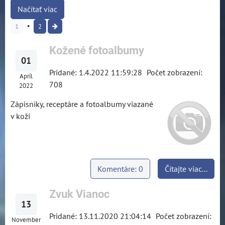
Načítať viac
1
2
Kožené fotoalbumy
01
Pridané: 1.4.2022 11:59:28
Počet zobrazení:
Apríl
708
2022
Zápisníky, receptáre a fotoalbumy viazané
v koži
Komentáre: 0
Čítajte viac...
Zvuk Vianoc
13
Pridané: 13.11.2020 21:04:14
Počet zobrazení:
November