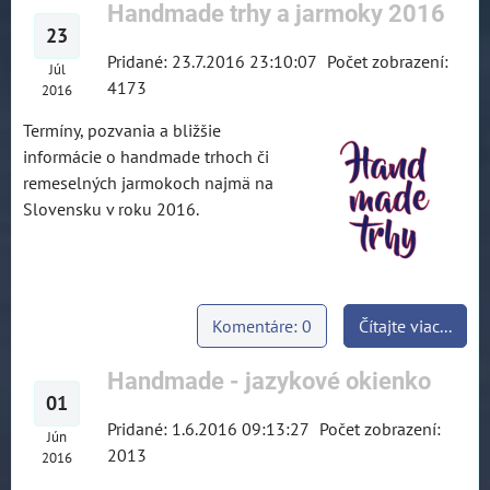
Handmade trhy a jarmoky 2016
23
Pridané: 23.7.2016 23:10:07
Počet zobrazení:
Júl
4173
2016
Termíny, pozvania a bližšie
informácie o handmade trhoch či
remeselných jarmokoch najmä na
Slovensku v roku 2016.
Komentáre: 0
Čítajte viac...
Handmade - jazykové okienko
01
Pridané: 1.6.2016 09:13:27
Počet zobrazení:
Jún
2013
2016