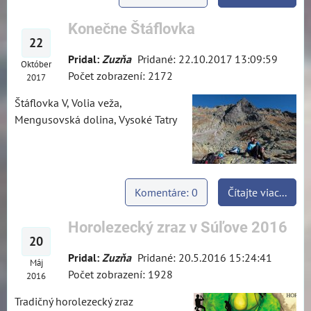
Konečne Štáflovka
22
Pridal:
Zuzňa
Pridané: 22.10.2017 13:09:59
Október
Počet zobrazení: 2172
2017
Štáflovka V, Volia veža,
Mengusovská dolina, Vysoké Tatry
Komentáre: 0
Čítajte viac...
Horolezecký zraz v Súľove 2016
20
Pridal:
Zuzňa
Pridané: 20.5.2016 15:24:41
Máj
Počet zobrazení: 1928
2016
Tradičný horolezecký zraz