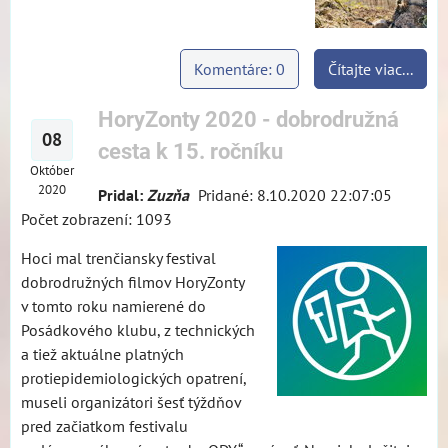
Komentáre: 0
Čítajte viac...
HoryZonty 2020 - dobrodružná
08
cesta k 15. ročníku
Október
2020
Pridal:
Zuzňa
Pridané: 8.10.2020 22:07:05
Počet zobrazení: 1093
Hoci mal trenčiansky festival
dobrodružných filmov HoryZonty
v tomto roku namierené do
Posádkového klubu, z technických
a tiež aktuálne platných
protiepidemiologických opatrení,
museli organizátori šesť týždňov
pred začiatkom festivalu