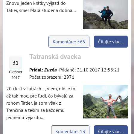
Znovu jeden krátky výjazd do
Tatier, smer Malá studená dolina...
Komentáre: 565
Čítajte viac...
Tatranská dvacka
31
Pridal:
Zuzňa
Pridané: 31.10.2017 12:58:21
Október
Počet zobrazení: 2971
2017
20 ciest v Tatrách..., viem, nie je to
až tak moc, pre ľudí, čo bývajú za
rohom Tatier, ja som však z
Trenčína a teším sa každému
jednému výjazdu...
Komentáre: 13
Čítajte viac...