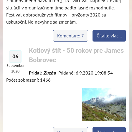
z plánovaného návratu do „ODY“ vycúvať. Napriek zložitej
situácii v organizačnom tíme padlo jasné rozhodnutie.
Festival dobrodružných filmov HoryZonty 2020 sa
uskutoční. No nevyhne sa zmenám.
Komentáre: 7
Čítajte viac...
Kotlový štít - 50 rokov pre James
06
Bobrovec
September
2020
Pridal:
Zuzňa
Pridané: 6.9.2020 19:08:34
Počet zobrazení: 1466