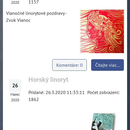
1157
2020
Vianočné linorytové pozdravy -
Zvuk Vianoc
Komentáre: 0
Čítajte viac...
Horský linoryt
26
Pridané: 26.3.2020 11:33:11
Počet zobrazení:
Marec
1862
2020