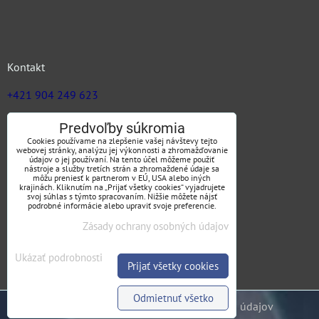
Kontakt
+421 904 249 623
zuz@jargas.sk
Predvoľby súkromia
Cookies používame na zlepšenie vašej návštevy tejto
webovej stránky, analýzu jej výkonnosti a zhromažďovanie
údajov o jej používaní. Na tento účel môžeme použiť
nástroje a služby tretích strán a zhromaždené údaje sa
Obchodné podmienky
môžu preniesť k partnerom v EÚ, USA alebo iných
krajinách. Kliknutím na „Prijať všetky cookies“ vyjadrujete
svoj súhlas s týmto spracovaním. Nižšie môžete nájsť
podrobné informácie alebo upraviť svoje preferencie.
Zásady ochrany osobných údajov
SLEDUJTE NÁS
Ukázať podrobnosti
Prijať všetky cookies
Odmietnuť všetko
Predvoľby súkromia
Zásady ochrany osobných údajov