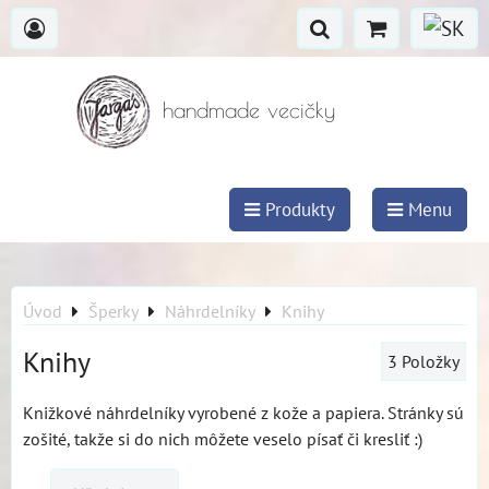
handmade vecičky
Produkty
Menu
Úvod
Šperky
Náhrdelníky
Knihy
Knihy
3
Položky
Knižkové náhrdelníky vyrobené z kože a papiera. Stránky sú
zošité, takže si do nich môžete veselo písať či kresliť :)