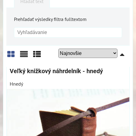
Hľadať text
Prehľadať výsledky filtra fulltextom
Mriežka
Zoznam
Tabuľka
Veľký knižkový náhrdelník - hnedý
Hnedý