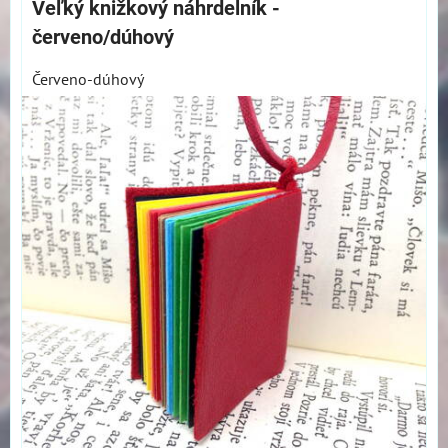
Veľký knižkový náhrdelník -
červeno/dúhový
Červeno-dúhový