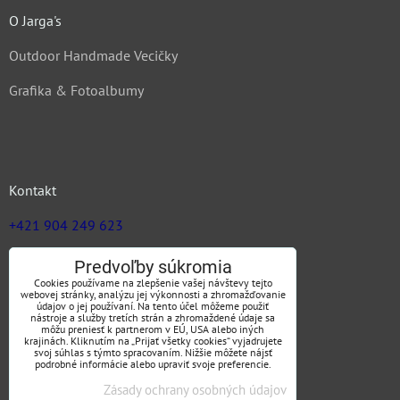
O Jarga's
Outdoor Handmade Vecičky
Grafika & Fotoalbumy
Kontakt
+421 904 249 623
zuz@jargas.sk
Predvoľby súkromia
Cookies používame na zlepšenie vašej návštevy tejto
webovej stránky, analýzu jej výkonnosti a zhromažďovanie
údajov o jej používaní. Na tento účel môžeme použiť
nástroje a služby tretích strán a zhromaždené údaje sa
Obchodné podmienky
môžu preniesť k partnerom v EÚ, USA alebo iných
krajinách. Kliknutím na „Prijať všetky cookies“ vyjadrujete
svoj súhlas s týmto spracovaním. Nižšie môžete nájsť
podrobné informácie alebo upraviť svoje preferencie.
Zásady ochrany osobných údajov
SLEDUJTE NÁS