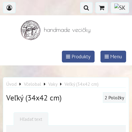
handmade vecičky
Produkty
Menu
Úvod
Včelobal
Vaky
Veľký (34x42 cm)
Veľký (34x42 cm)
2
Položky
Hľadať text