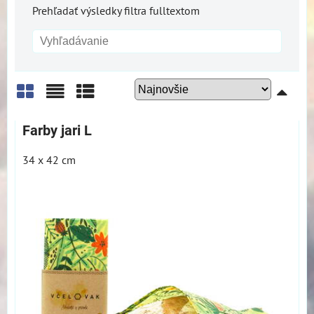
Prehľadať výsledky filtra fulltextom
Mriežka
Zoznam
Tabuľka
Farby jari L
34 x 42 cm