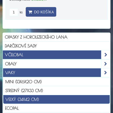
DO KOŠÍKA
ks
OPASKY Z HOROLEZECKÉHO LANA
DARČEKOVÉ SADY
VČELOBAL
OBALY
VAKY
MINI (13X6X20 CM)
STREDNÝ (27X33 CM)
VEĽKÝ (34X42 CM)
ECOPAL