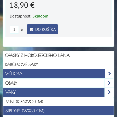
18,90 €
Dostupnosť:
Skladom
DO KOŠÍKA
ks
OPASKY Z HOROLEZECKÉHO LANA
DARČEKOVÉ SADY
VČELOBAL
OBALY
VAKY
MINI (13X6X20 CM)
STREDNÝ (27X33 CM)