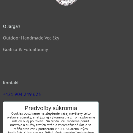
O Jarga's
Outdoor Handmade Vecičky
Grafika & Fotoalbumy
Kontakt
+421 904 249 623
zuz@jargas.sk
Predvoľby súkromia
Cookies používame na zlepšenie vašej návštevy tejto
webovej stránky, analýzu jej výkonnosti a zhromažďovanie
údajov o jej používaní. Na tento účel môžeme použiť
nástroje a služby tretích strán a zhromaždené údaje sa
Obchodné podmienky
môžu preniesť k partnerom v EÚ, USA alebo iných
krajinách. Kliknutím na „Prijať všetky cookies“ vyjadrujete