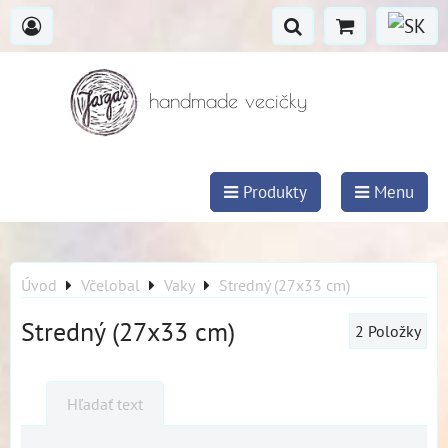
handmade vecičky
Produkty
Menu
Úvod
Včelobal
Vaky
Stredný (27x33 cm)
Stredný (27x33 cm)
2
Položky
Hľadať text