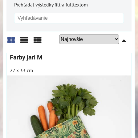
Prehľadať výsledky filtra fulltextom
Mriežka
Zoznam
Tabuľka
Farby jari M
27 x 33 cm