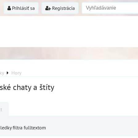
Prihlásiť sa
Registrácia
ky
Hory
ké chaty a štíty
xt
ledky filtra fulltextom