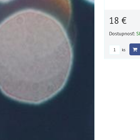
18 €
Dostupnosť:
S
ks