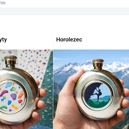
am
buľka
yty
Horolezec