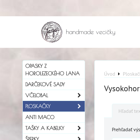
handmade vecičky
OPASKY Z
HOROLEZECKÉHO LANA
Úvod
Ploskač
DARČEKOVÉ SADY
Vysokohors
VČELOBAL
PLOSKAČKY
Hľadať te
ANTI MACO
TAŠKY A KABELKY
Prehľadať výs
ŠPERKY