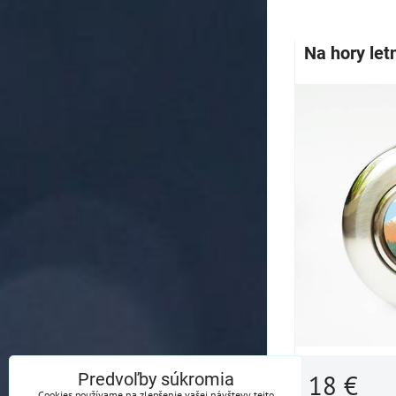
Na hory let
Predvoľby súkromia
18 €
Cookies používame na zlepšenie vašej návštevy tejto