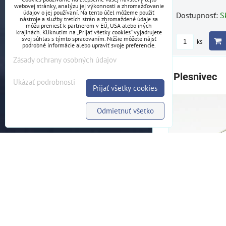
webovej stránky, analýzu jej výkonnosti a zhromažďovanie
údajov o jej používaní. Na tento účel môžeme použiť
Dostupnosť:
S
nástroje a služby tretích strán a zhromaždené údaje sa
môžu preniesť k partnerom v EÚ, USA alebo iných
krajinách. Kliknutím na „Prijať všetky cookies“ vyjadrujete
svoj súhlas s týmto spracovaním. Nižšie môžete nájsť
ks
podrobné informácie alebo upraviť svoje preferencie.
Zásady ochrany osobných údajov
Plesnivec
Ukázať podrobnosti
Prijať všetky cookies
Odmietnuť všetko