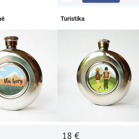
né
Turistika
18 €