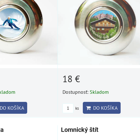
18 €
kladom
Dostupnosť:
Skladom
DO KOŠÍKA
DO KOŠÍKA
ks
ta
Lomnický štít