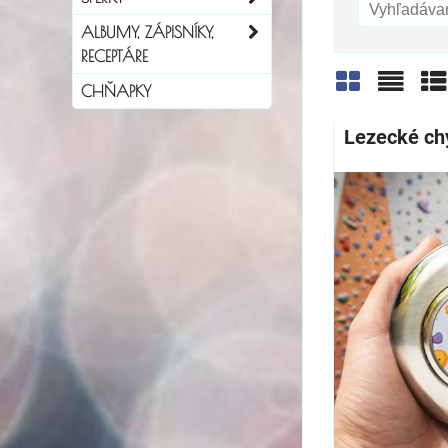
ALBUMY, ZÁPISNÍKY,
RECEPTÁRE
CHŇAPKY
Mriežka
Zozn
Ta
Lezecké ch