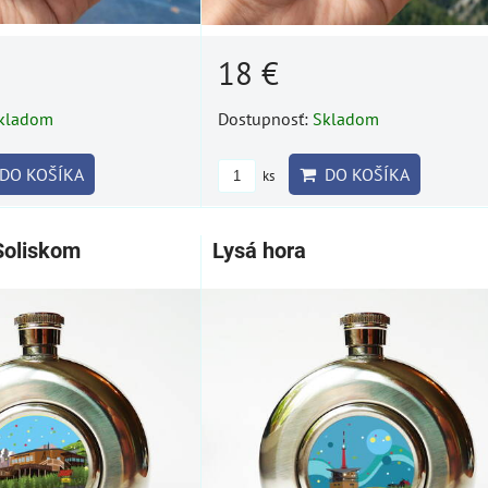
18 €
kladom
Dostupnosť:
Skladom
DO KOŠÍKA
DO KOŠÍKA
ks
Soliskom
Lysá hora