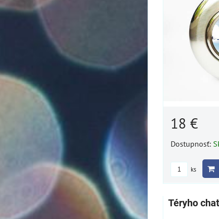
18 €
Dostupnosť:
S
ks
Téryho cha