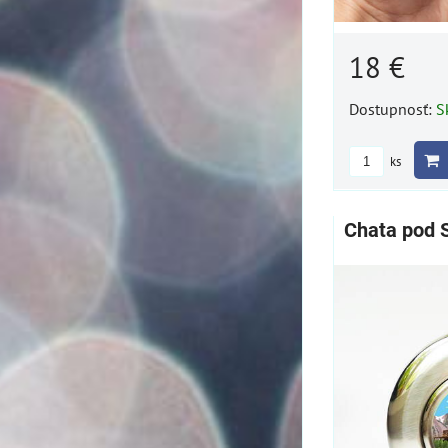
18 €
Dostupnosť:
S
ks
Chata pod 