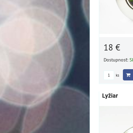
18 €
Dostupnosť:
S
ks
Lyžiar