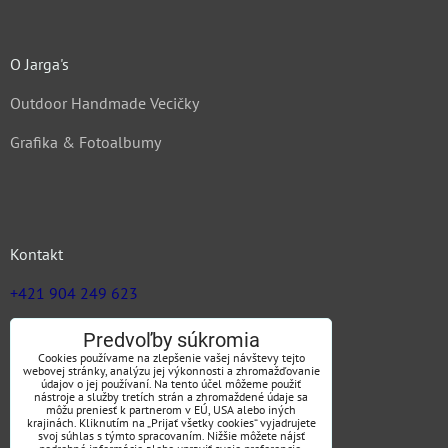
O Jarga's
Outdoor Handmade Vecičky
Grafika & Fotoalbumy
Kontakt
+421 904 249 623
zuz@jargas.sk
Predvoľby súkromia
Cookies používame na zlepšenie vašej návštevy tejto
webovej stránky, analýzu jej výkonnosti a zhromažďovanie
údajov o jej používaní. Na tento účel môžeme použiť
nástroje a služby tretích strán a zhromaždené údaje sa
Obchodné podmienky
môžu preniesť k partnerom v EÚ, USA alebo iných
krajinách. Kliknutím na „Prijať všetky cookies“ vyjadrujete
svoj súhlas s týmto spracovaním. Nižšie môžete nájsť