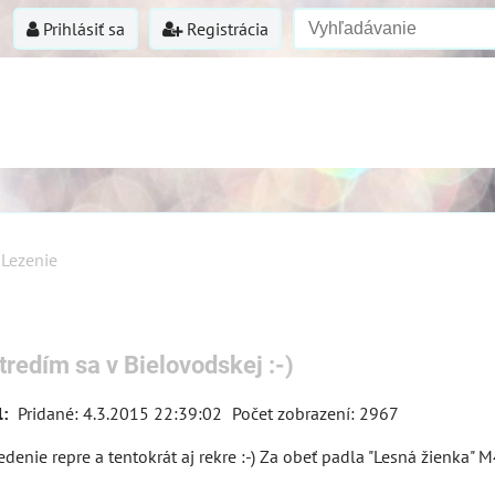
Prihlásiť sa
Registrácia
Lezenie
tredím sa v Bielovodskej :-)
l:
Pridané: 4.3.2015 22:39:02
Počet zobrazení: 2967
edenie repre a tentokrát aj rekre :-) Za obeť padla "Lesná žienka" 