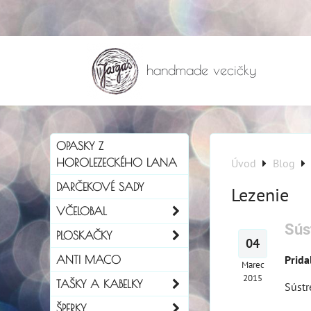
handmade vecičky
OPASKY Z
HOROLEZECKÉHO LANA
Úvod
Blog
DARČEKOVÉ SADY
Lezenie
VČELOBAL
Sús
PLOSKAČKY
04
Prida
ANTI MACO
Marec
2015
TAŠKY A KABELKY
Sústr
ŠPERKY