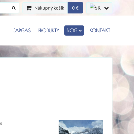
Nákupný košík
0 €
JARGAS
PRODUKTY
BLOG
KONTAKT
M4