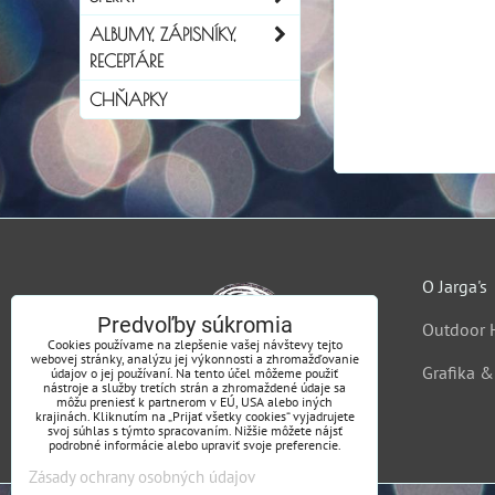
ALBUMY, ZÁPISNÍKY,
RECEPTÁRE
CHŇAPKY
O Jarga's
Predvoľby súkromia
Outdoor 
Cookies používame na zlepšenie vašej návštevy tejto
webovej stránky, analýzu jej výkonnosti a zhromažďovanie
Grafika 
údajov o jej používaní. Na tento účel môžeme použiť
nástroje a služby tretích strán a zhromaždené údaje sa
môžu preniesť k partnerom v EÚ, USA alebo iných
krajinách. Kliknutím na „Prijať všetky cookies“ vyjadrujete
svoj súhlas s týmto spracovaním. Nižšie môžete nájsť
podrobné informácie alebo upraviť svoje preferencie.
Zásady ochrany osobných údajov