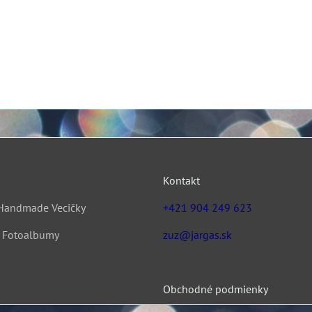
Kontakt
Handmade Vecičky
+421 904 249 623
& Fotoalbumy
zuz@jargas.sk
Obchodné podmienky