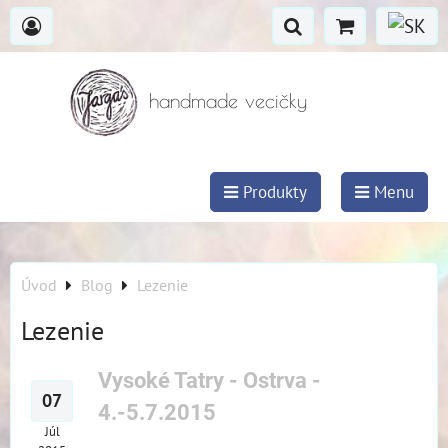
handmade vecičky
Produkty
Menu
Úvod
Blog
Lezenie
Lezenie
Vysoké Tatry - Ostrva -
07
4.-5.7.2015
Júl