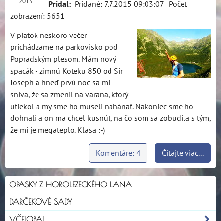
2015
Pridal:
Pridané: 7.7.2015 09:03:07
Počet
zobrazení: 5651
V piatok neskoro večer
prichádzame na parkovisko pod
Popradským plesom. Mám nový
spacák - zimnú Koteku 850 od Sir
Joseph a hneď prvú noc sa mi
sníva, že sa zmenil na varana, ktorý
utiekol a my sme ho museli nahánať. Nakoniec sme ho
dohnali a on ma chcel kusnúť, na čo som sa zobudila s tým,
že mi je megateplo. Klasa :-)
Komentáre: 4
Čítajte viac...
OPASKY Z HOROLEZECKÉHO LANA
DARČEKOVÉ SADY
VČELOBAL