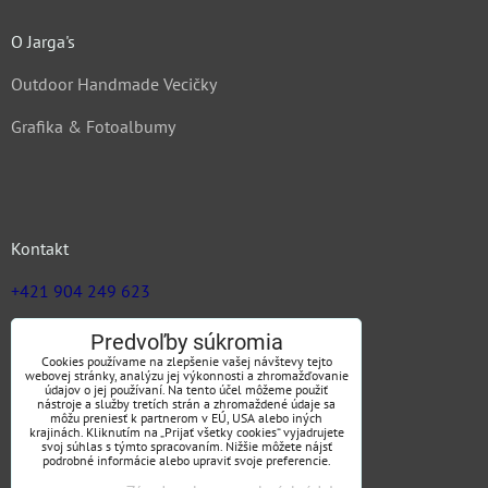
O Jarga's
Outdoor Handmade Vecičky
Grafika & Fotoalbumy
Kontakt
+421 904 249 623
zuz@jargas.sk
Predvoľby súkromia
Cookies používame na zlepšenie vašej návštevy tejto
webovej stránky, analýzu jej výkonnosti a zhromažďovanie
údajov o jej používaní. Na tento účel môžeme použiť
nástroje a služby tretích strán a zhromaždené údaje sa
Obchodné podmienky
môžu preniesť k partnerom v EÚ, USA alebo iných
krajinách. Kliknutím na „Prijať všetky cookies“ vyjadrujete
svoj súhlas s týmto spracovaním. Nižšie môžete nájsť
podrobné informácie alebo upraviť svoje preferencie.