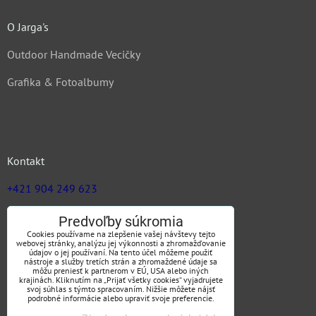
O Jarga's
Outdoor Handmade Vecičky
Grafika & Fotoalbumy
Kontakt
+421 904 249 623
zuz@jargas.sk
Predvoľby súkromia
Cookies používame na zlepšenie vašej návštevy tejto
webovej stránky, analýzu jej výkonnosti a zhromažďovanie
údajov o jej používaní. Na tento účel môžeme použiť
nástroje a služby tretích strán a zhromaždené údaje sa
Obchodné podmienky
môžu preniesť k partnerom v EÚ, USA alebo iných
krajinách. Kliknutím na „Prijať všetky cookies“ vyjadrujete
svoj súhlas s týmto spracovaním. Nižšie môžete nájsť
podrobné informácie alebo upraviť svoje preferencie.