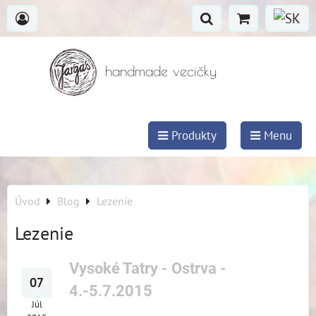
handmade vecičky
Produkty
Menu
Úvod
Blog
Lezenie
Lezenie
Vysoké Tatry - Ostrva -
07
4.-5.7.2015
Júl