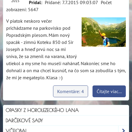
2015
Pridal:
Pridané: 7.7.2015 09:03:07
Počet
zobrazení: 5647
V piatok neskoro večer
prichádzame na parkovisko pod
Popradským plesom. Mám nový
spacák - zimnú Koteku 850 od Sir
Joseph a hneď prvú noc sa mi
sníva, že sa zmenil na varana, ktorý
utiekol a my sme ho museli nahánať. Nakoniec sme ho
dohnali a on ma chcel kusnúť, na čo som sa zobudila s tým,
že mi je megateplo. Klasa :-)
Komentáre: 4
Čítajte viac...
OPASKY Z HOROLEZECKÉHO LANA
DARČEKOVÉ SADY
VČELOBAL