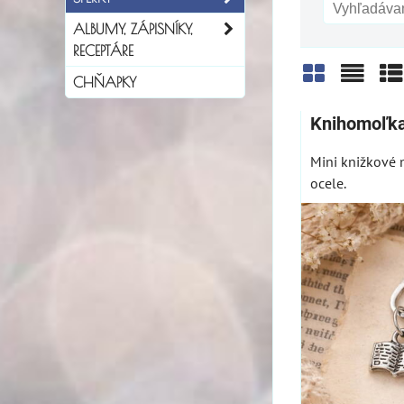
ALBUMY, ZÁPISNÍKY,
RECEPTÁRE
CHŇAPKY
Mriežka
Zozn
Ta
Knihomoľka
Mini knižkové n
ocele.