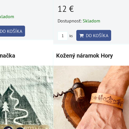
12 €
kladom
Dostupnosť:
Skladom
DO KOŠÍKA
DO KOŠÍKA
ks
značka
Kožený náramok Hory