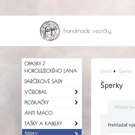
handmade vecičky
OPASKY Z
HOROLEZECKÉHO LANA
Úvod
Šperky
DARČEKOVÉ SADY
Šperky
VČELOBAL
PLOSKAČKY
Hľadať te
ANTI MACO
TAŠKY A KABELKY
Prehľadať výs
ŠPERKY