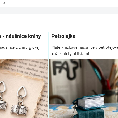
am
buľka
 - náušnice knihy
Petrolejka
áušnice z chirurgickej
Malé knižkové náušnice v petrolejov
koži s bielymi listami