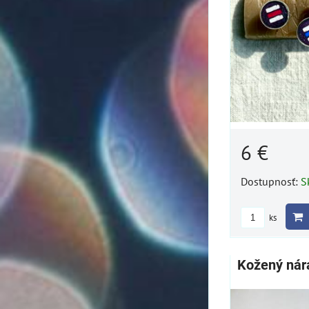
6 €
Dostupnosť:
S
ks
Kožený nár