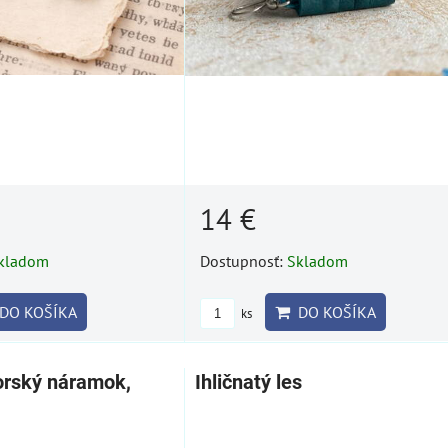
14 €
kladom
Dostupnosť:
Skladom
DO KOŠÍKA
DO KOŠÍKA
ks
orský náramok,
Ihličnatý les