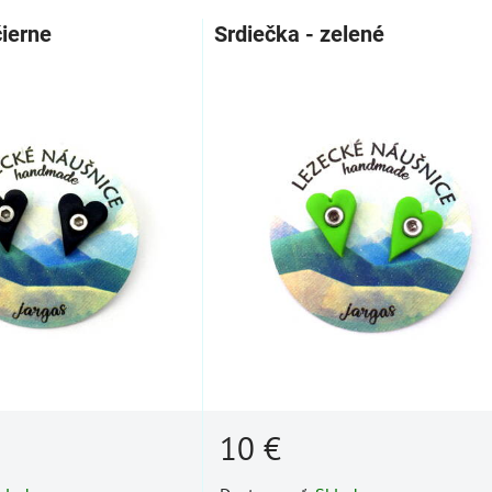
čierne
Srdiečka - zelené
10 €