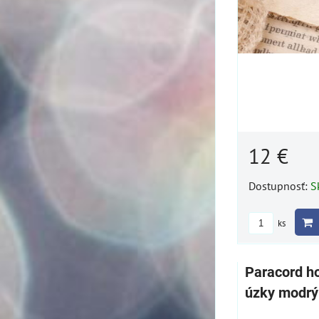
12 €
Dostupnosť:
S
ks
Paracord h
úzky modrý