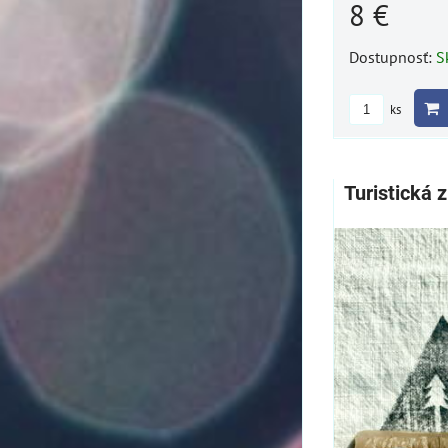
8 €
Dostupnosť:
S
ks
Turistická 