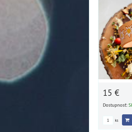
15 €
Dostupnosť:
S
ks