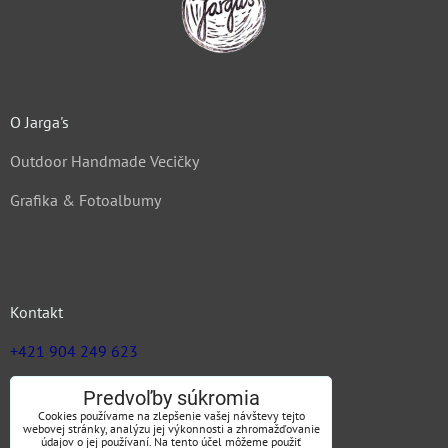
O Jarga's
Outdoor Handmade Vecičky
Grafika & Fotoalbumy
Kontakt
+421 904 249 623
zuz@jargas.sk
Predvoľby súkromia
Cookies používame na zlepšenie vašej návštevy tejto
webovej stránky, analýzu jej výkonnosti a zhromažďovanie
údajov o jej používaní. Na tento účel môžeme použiť