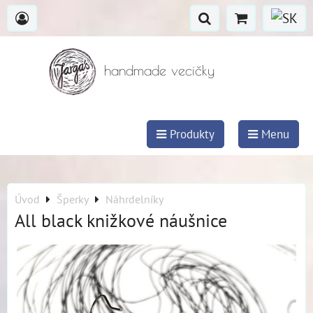
handmade vecičky
Produkty
Menu
Úvod
Šperky
Náhrdelníky
All black knižkové náušnice