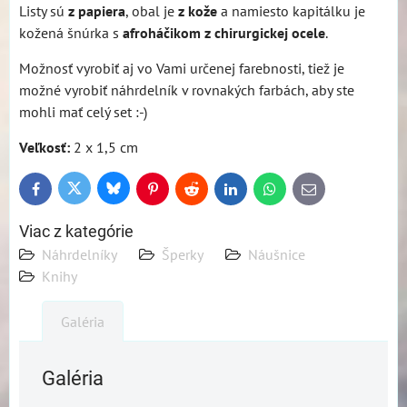
Listy sú
z papiera
, obal je
z kože
a namiesto kapitálku je
kožená šnúrka s
afroháčikom z chirurgickej ocele
.
Možnosť vyrobiť aj vo Vami určenej farebnosti, tiež je
možné vyrobiť náhrdelník v rovnakých farbách, aby ste
mohli mať celý set :-)
Veľkosť:
2 x 1,5 cm
Bluesky
Twitter
Facebook
Pinterest
Reddit
LinkedIn
WhatsApp
E-
mail
Viac z kategórie
Náhrdelníky
Šperky
Náušnice
Knihy
Galéria
Galéria