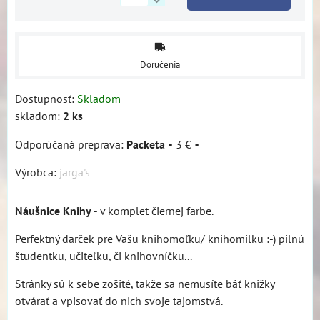
Doručenia
Dostupnosť:
Skladom
skladom:
2
ks
Packeta
•
3 €
•
Výrobca:
jarga's
Náušnice Knihy
- v komplet čiernej farbe.
Perfektný darček pre Vašu knihomoľku/ knihomilku :-) pilnú
študentku, učiteľku, či knihovníčku...
Stránky sú k sebe zošité, takže sa nemusíte báť knižky
otvárať a vpisovať do nich svoje tajomstvá.