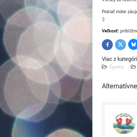
Pokiaľ máte záuj
:)
Veľkosť:
približn
Bl
Twitter
Facebook
Viac z kategór
Šperky
Alternatívn