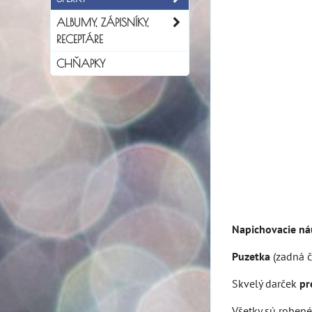
ALBUMY, ZÁPISNÍKY,
RECEPTÁRE
CHŇAPKY
Napichovacie ná
Puzetka
(zadná č
Skvelý darček
pr
Všetky sú robené