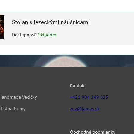
Stojan s lezeckými náušnicami
Dostupnosť:
Skladom
Kontakt
Handmade Vecičky
+421 904 249 623
& Fotoalbumy
zuz@jargas.sk
Obchodné podmienky