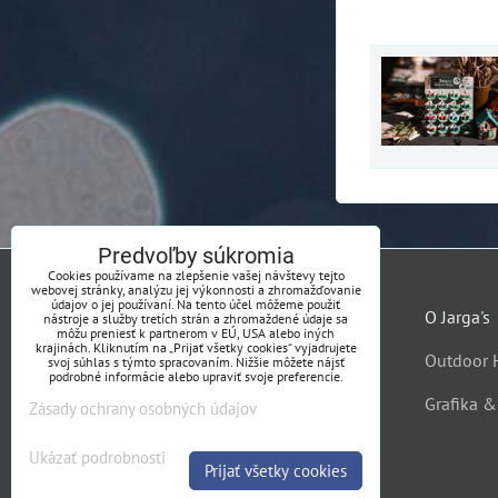
Predvoľby súkromia
Cookies používame na zlepšenie vašej návštevy tejto
webovej stránky, analýzu jej výkonnosti a zhromažďovanie
údajov o jej používaní. Na tento účel môžeme použiť
O Jarga's
nástroje a služby tretích strán a zhromaždené údaje sa
môžu preniesť k partnerom v EÚ, USA alebo iných
krajinách. Kliknutím na „Prijať všetky cookies“ vyjadrujete
Outdoor 
svoj súhlas s týmto spracovaním. Nižšie môžete nájsť
podrobné informácie alebo upraviť svoje preferencie.
Grafika 
Zásady ochrany osobných údajov
Ukázať podrobnosti
Prijať všetky cookies