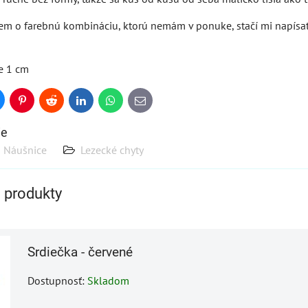
em o farebnú kombináciu, ktorú nemám v ponuke, stačí mi napísať
e 1 cm
uesky
Pinterest
Reddit
LinkedIn
WhatsApp
E-
mail
ie
Náušnice
Lezecké chyty
e produkty
Srdiečka - červené
Dostupnosť:
Skladom