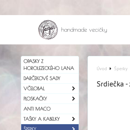
handmade vecičky
OPASKY Z
HOROLEZECKÉHO LANA
Úvod
Šperky
DARČEKOVÉ SADY
Srdiečka -
VČELOBAL
PLOSKAČKY
ANTI MACO
TAŠKY A KABELKY
ŠPERKY