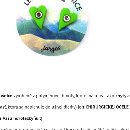
ušnice
vyrobené z polymérovej hmoty, ktoré majú tvar ako
chyty a
asť, ktorá sa napichuje do ušnej dierky) je
z CHIRURGICKEJ OCELE
.
e Vašu horolezkyňu
:)
 ručne bez formy, takže sa kus od kusu od seba máličko líšia ako 