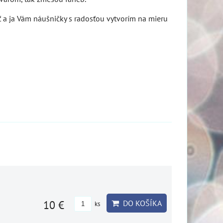
 a ja Vám náušničky s radosťou vytvorím na mieru
10 €
DO KOŠÍKA
ks