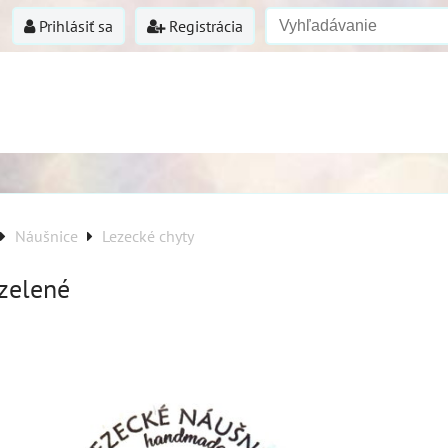
Prihlásiť sa
Registrácia
Náušnice
Lezecké chyty
 zelené