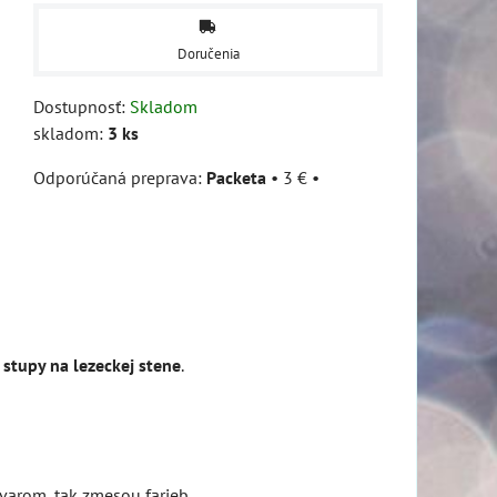
Doručenia
Dostupnosť:
Skladom
skladom:
3
ks
Packeta
•
3 €
•
 stupy na lezeckej stene
.
tvarom, tak zmesou farieb.