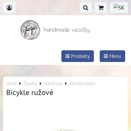
handmade vecičky
Produkty
Menu
Úvod
Šperky
Náušnice
Horský motív
Bicykle ružové