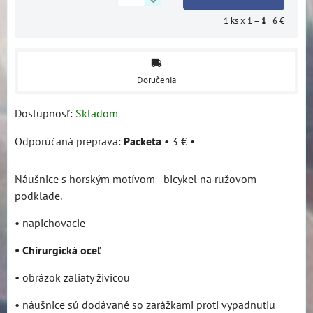
1
ks x 1 =
1
6 €
Doručenia
Dostupnosť:
Skladom
Packeta
•
3 €
•
Náušnice s horským motívom - bicykel na ružovom
podklade.
• napichovacie
• Chirurgická oceľ
• obrázok zaliaty živicou
• náušnice sú dodávané so zarážkami proti vypadnutiu