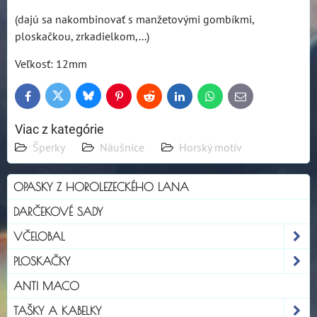
(dajú sa nakombinovať s manžetovými gombíkmi,
ploskačkou, zrkadielkom,...)
Veľkosť: 12mm
Bluesky
Twitter
Facebook
Pinterest
Reddit
LinkedIn
WhatsApp
E-
mail
Viac z kategórie
Šperky
Náušnice
Horský motív
OPASKY Z HOROLEZECKÉHO LANA
DARČEKOVÉ SADY
VČELOBAL
PLOSKAČKY
ANTI MACO
TAŠKY A KABELKY