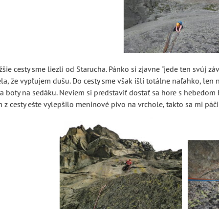
žšie cesty sme liezli od Starucha. Pánko si zjavne "jede ten svúj 
la, že vypľujem dušu. Do cesty sme však išli totálne naľahko, len n
a boty na sedáku. Neviem si predstaviť dostať sa hore s hebedom 
 z cesty ešte vylepšilo meninové pivo na vrchole, takto sa mi páči t