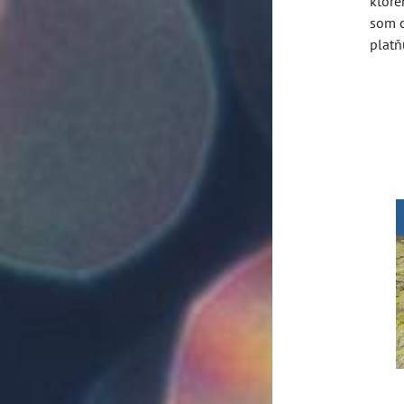
ktoré
som c
platň