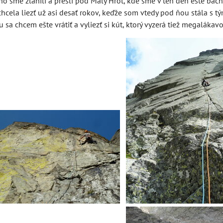
ho sme zlanili a prešli pod Malý Hrot, kde sme v ten deň ešte bach
hcela liezť už asi desať rokov, keďže som vtedy pod ňou stála s 
u sa chcem ešte vrátiť a vyliezť si kút, ktorý vyzerá tiež megalákavo