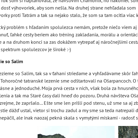
 rok som si naplánovala, že navštívim Chamonix, no nakoniec so
 dosť výhovoriek, aby som nešla. Na druhej strane nehľadala som
orky proti Tatrám a tak sa nejako stalo, že som sa tam ocitla viac k
cký problém s hľadaním spolulezca nemám, pretože niečo viem aj
hnuť, ľahké cesty beriem ako tréning zakladania, morálu a orientác
e a na druhom konci sa zas dokážem vytrepať aj náročnejšími cest
 spektrum spolulezcov je široké :-)
ie so Salim
ezieme so Salim, tak sa v ťahaní striedame a vyhľadávame skôr ľa
. Tohoročné tatranské lezenie sme odštartovali na Ošarpancoch. O
rásne a jednoduché. Moja prvá cesta v nich, však bola za hnusnéh
enia a tak ma Staré časy dali hneď do pozoru. Druhá návšteva Ošar
rejme, že zapršalo... Ešte sme len prišli pod stenu, už sme sa aj z
stie dážď ustal, vietor si trochu zadul a my sme sa teda natrepali
nepáčil, ale inak naozaj pekná skala s vymytými miskami - radosť s