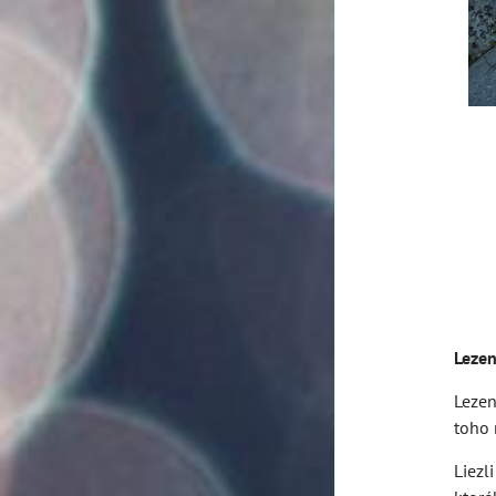
Lezen
Lezen
toho 
Liezl