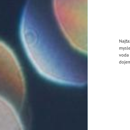
Najťa
mysle
voda 
dojem