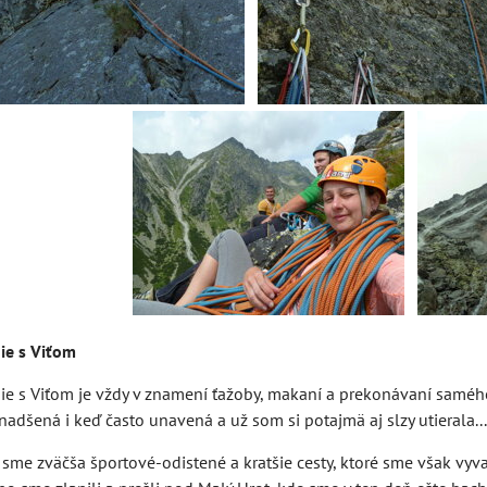
ie s Viťom
ie s Viťom je vždy v znamení ťažoby, makaní a prekonávaní samé
nadšená i keď často unavená a už som si potajmä aj slzy utierala...:
i sme zväčša športové-odistené a kratšie cesty, ktoré sme však vyva