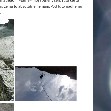
li Stredom Platne - môj splnený sen. Túto cestu
tým, že na to absolútne nemám. Pod túto nádhernú
.