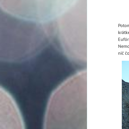
Potom
krátk
Eufór
Nemor
nič č