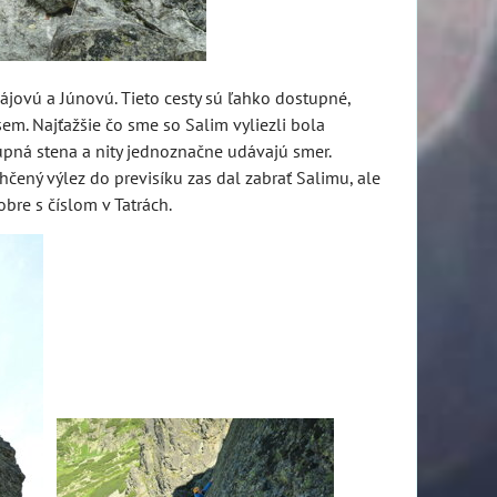
ájovú a Júnovú. Tieto cesty sú ľahko dostupné,
 sem. Najťažšie čo sme so Salim vyliezli bola
upná stena a nity jednoznačne udávajú smer.
hčený výlez do previsíku zas dal zabrať Salimu, ale
bre s číslom v Tatrách.