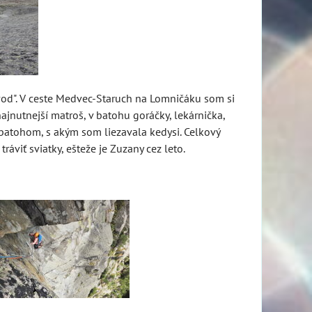
závod". V ceste Medvec-Staruch na Lomničáku som si
ajnutnejší matroš, v batohu goráčky, lekárnička,
batohom, s akým som liezavala kedysi. Celkový
ráviť sviatky, ešteže je Zuzany cez leto.