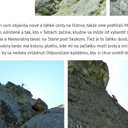
 som objavila nové a ľahké cesty na Ostrve, takže sme prefrčali M
e, odistené a tak, kto v Tatrách začína, kľudne sa môže ísť vyšantiť
ia a Nemorálny tanec na Stene pod Skokom. Tiež je to ľahko dost
álny tanec má krásnu platňu, kde mi na začiatku mrzli prsty a ovl
o by sa nedalo zvládnuť. Odporúčam každému, kto si chce urobiť do