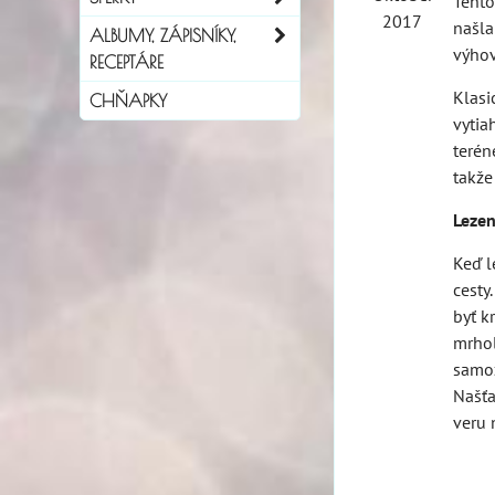
Tento
2017
našla
ALBUMY, ZÁPISNÍKY,
výhov
RECEPTÁRE
Klasi
CHŇAPKY
vytia
terén
takže
Lezen
Keď l
cesty
byť k
mrhol
samoz
Našťa
veru 