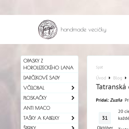
handmade vecičky
OPASKY Z
Späť
HOROLEZECKÉHO LANA
Úvod
Blog
DARČEKOVÉ SADY
Tatranská
VČELOBAL
PLOSKAČKY
Pridal:
Zuzňa
Pr
ANTI MACO
20 ci
31
každé
TAŠKY A KABELKY
Október
ŠPERKY