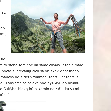
m
rát.
ie v
ami,
hšie
 tejto stene som počula samé chvály, lezenie malo
o počasia, prevaľujúcich sa oblakov, občasného
pancov bola tiež v znamení zaprší - nezaprší a
balili aby sme sa na dve hodiny ukryli do bivaku.
 do Gálfyho. Mokrý kúto-komín na začiatku sa mi
túpať.