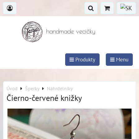
handmade vecičky
Produkty
Menu
Úvod
Šperky
Náhrdelníky
Čierno-červené knižky