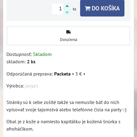
DO KOŠÍKA
ks
Doručenia
Dostupnosť:
Skladom
skladom:
2
ks
Packeta
•
3 €
•
Výrobca:
jarga's
Stránky sú k sebe zošité takže sa nemusíte báť do nich
vpisovať svoje tajomstvá alebo telefónne čísla na party :-)
Obal je z kože a namiesto kapitálku je kožená šnúrka s
afroháčikom.