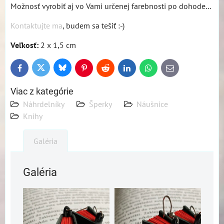
Možnosť vyrobiť aj vo Vami určenej farebnosti po dohode...
Kontaktujte ma
, budem sa tešiť :-)
Veľkosť:
2 x 1,5 cm
Bluesky
Twitter
Facebook
Pinterest
Reddit
LinkedIn
WhatsApp
E-
mail
Viac z kategórie
Náhrdelníky
Šperky
Náušnice
Knihy
Galéria
Galéria