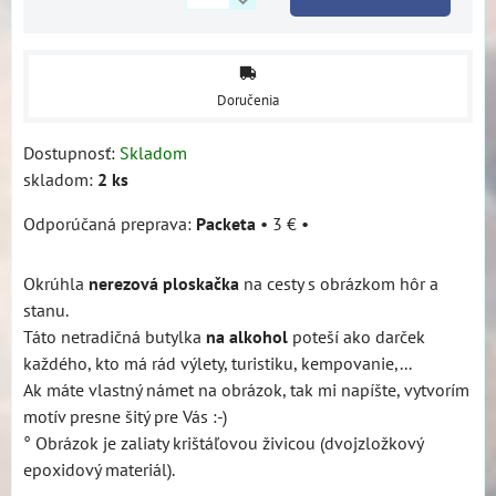
Doručenia
Dostupnosť:
Skladom
skladom:
2
ks
Packeta
•
3 €
•
Okrúhla
nerezová ploskačka
na cesty s obrázkom hôr a
stanu.
Táto netradičná butylka
na alkohol
poteší ako darček
každého, kto má rád výlety, turistiku, kempovanie,...
Ak máte vlastný námet na obrázok, tak mi napíšte, vytvorím
motív presne šitý pre Vás :-)
° Obrázok je zaliaty krištáľovou živicou (dvojzložkový
epoxidový materiál).