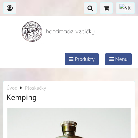
handmade vecičky
Produkty
Menu
Úvod
Ploskačky
Kemping