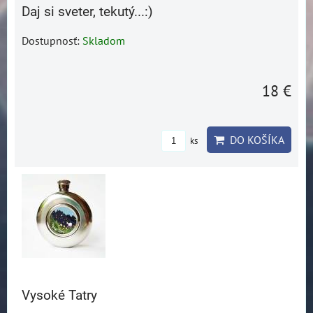
Daj si sveter, tekutý...:)
Dostupnosť:
Skladom
18 €
DO KOŠÍKA
ks
Vysoké Tatry