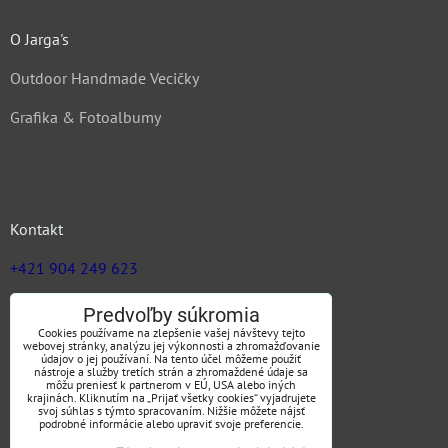
O Jarga's
Outdoor Handmade Vecičky
Grafika & Fotoalbumy
Kontakt
+421 904 249 623
zuz@jargas.sk
Predvoľby súkromia
Cookies používame na zlepšenie vašej návštevy tejto
webovej stránky, analýzu jej výkonnosti a zhromažďovanie
údajov o jej používaní. Na tento účel môžeme použiť
nástroje a služby tretích strán a zhromaždené údaje sa
Obchodné podmienky
môžu preniesť k partnerom v EÚ, USA alebo iných
krajinách. Kliknutím na „Prijať všetky cookies“ vyjadrujete
svoj súhlas s týmto spracovaním. Nižšie môžete nájsť
podrobné informácie alebo upraviť svoje preferencie.