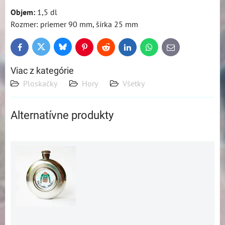
Objem:
1,5 dl
Rozmer: priemer 90 mm, šírka 25 mm
Bluesky
Twitter
Facebook
Pinterest
Reddit
LinkedIn
WhatsApp
E-
mail
Viac z kategórie
Ploskačky
Hory
Všetky
Alternatívne produkty