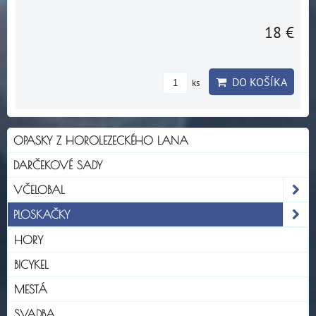
18 €
DO KOŠÍKA
ks
OPASKY Z HOROLEZECKÉHO LANA
DARČEKOVÉ SADY
VČELOBAL
PLOSKAČKY
HORY
BICYKEL
MESTÁ
SVADBA