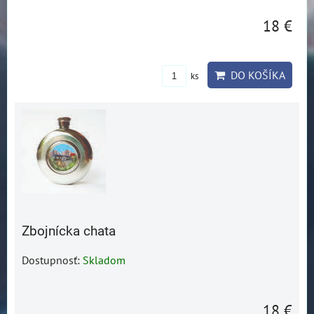
18 €
DO KOŠÍKA
ks
Zbojnícka chata
Dostupnosť:
Skladom
18 €