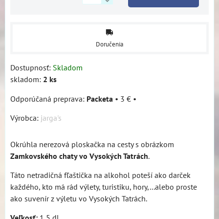
Doručenia
Dostupnosť:
Skladom
skladom:
2
ks
Packeta
•
3 €
•
Výrobca:
jarga's
Okrúhla nerezová ploskačka na cesty s obrázkom
Zamkovského chaty vo Vysokých Tatrách
.
Táto netradičná fľaštička na alkohol poteší ako darček
každého, kto má rád výlety, turistiku, hory,...alebo proste
ako suvenír z výletu vo Vysokých Tatrách.
Veľkosť:
1,5 dl