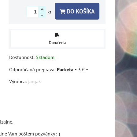
DO KOŠÍKA
ks
Doručenia
Dostupnosť:
Skladom
Packeta
•
3 €
•
Výrobca:
jarga's
izajne.
edne Vám pošlem pozvánky :-)