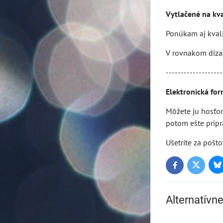
Vytlačené na kv
Ponúkam aj kval
V rovnakom dizaj
-------------------
Elektronická for
Môžete ju hosťom
potom ešte pripra
Ušetríte za pošto
Bl
Twitter
Facebook
Alternatívn