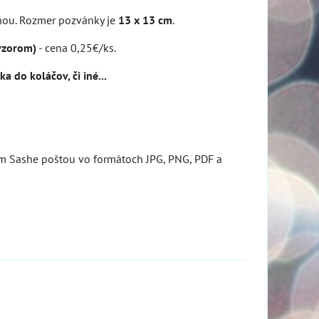
rňou. Rozmer pozvánky je
13 x 13 cm
.
vzorom)
- cena 0,25€/ks.
a do koláčov, či iné...
lem Sashe poštou vo formátoch JPG, PNG, PDF a