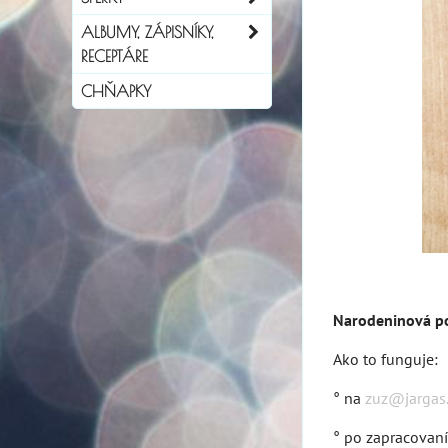
ALBUMY, ZÁPISNÍKY,
RECEPTÁRE
CHŇAPKY
Narodeninová p
Ako to funguje:
° na
zuz@jargas
° po zapracovaní