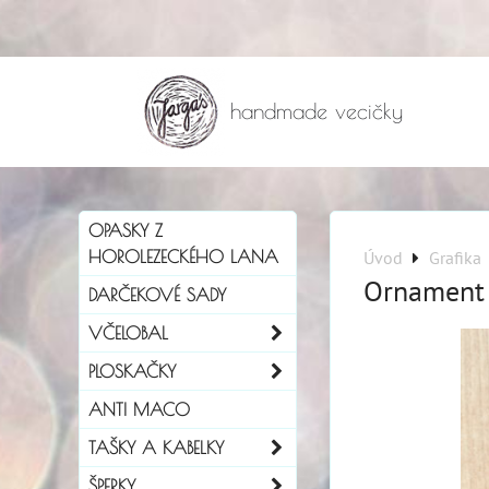
handmade vecičky
OPASKY Z
HOROLEZECKÉHO LANA
Úvod
Grafika
Ornament
DARČEKOVÉ SADY
VČELOBAL
PLOSKAČKY
ANTI MACO
TAŠKY A KABELKY
ŠPERKY