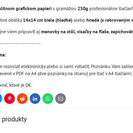
alitnom grafickom papieri
s gramážou
250g
profesionálne tlačia
itné obálky
14x14 cm biele (hladké)
alebo
hnedé (s rebrovaným 
ne viem pripraviť aj
menovky na stôl, visačky na fľaše, zapichovátk
-----------------------
ma:
 rozoslať elektronicky alebo si sami vytlačiť. Pozvánku Vám zaš
vené v PDF na A4 (dve pozvánky na stranu) pre tlač v A4 tlačiarni.
vné, ktoré je 0€.
uesky
Pinterest
Reddit
LinkedIn
WhatsApp
E-
mail
e produkty