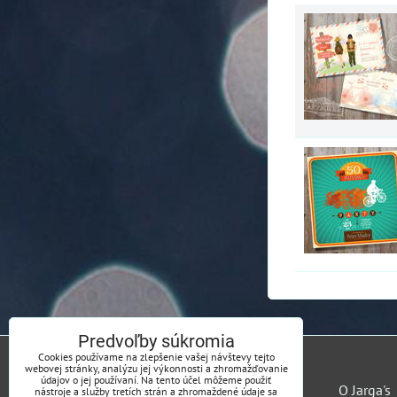
Predvoľby súkromia
Cookies používame na zlepšenie vašej návštevy tejto
webovej stránky, analýzu jej výkonnosti a zhromažďovanie
údajov o jej používaní. Na tento účel môžeme použiť
O Jarga's
nástroje a služby tretích strán a zhromaždené údaje sa