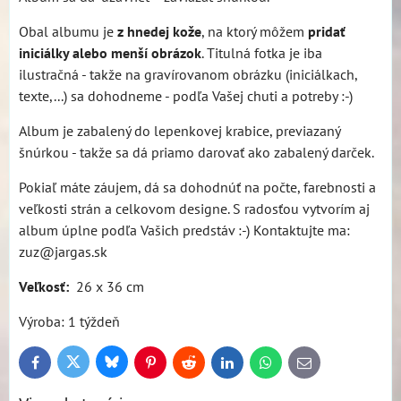
Obal albumu je
z hnedej kože
, na ktorý môžem
pridať
iniciálky alebo menší obrázok
. Titulná fotka je iba
ilustračná - takže na gravírovanom obrázku (iniciálkach,
texte,...) sa dohodneme - podľa Vašej chuti a potreby :-)
Album je zabalený do lepenkovej krabice, previazaný
šnúrkou - takže sa dá priamo darovať ako zabalený darček.
Pokiaľ máte záujem, dá sa dohodnúť na počte, farebnosti a
veľkosti strán a celkovom designe. S radosťou vytvorím aj
album úplne podľa Vašich predstáv :-) Kontaktujte ma:
zuz@jargas.sk
Veľkosť:
26 x 36 cm
Výroba: 1 týždeň
Bluesky
Twitter
Facebook
Pinterest
Reddit
LinkedIn
WhatsApp
E-
mail