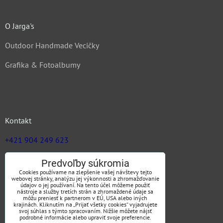
O Jarga's
Outdoor Handmade Vecičky
Grafika & Fotoalbumy
Kontakt
+421 904 249 623
zuz@jargas.sk
Predvoľby súkromia
Cookies používame na zlepšenie vašej návštevy tejto
webovej stránky, analýzu jej výkonnosti a zhromažďovanie
údajov o jej používaní. Na tento účel môžeme použiť
nástroje a služby tretích strán a zhromaždené údaje sa
Obchodné podmienky
môžu preniesť k partnerom v EÚ, USA alebo iných
krajinách. Kliknutím na „Prijať všetky cookies“ vyjadrujete
svoj súhlas s týmto spracovaním. Nižšie môžete nájsť
podrobné informácie alebo upraviť svoje preferencie.