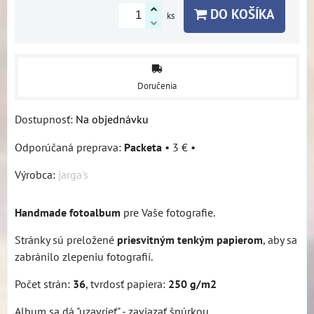
DO KOŠÍKA
ks
Doručenia
Dostupnosť:
Na objednávku
Packeta
•
3 €
•
Výrobca:
jarga's
Handmade fotoalbum
pre Vaše fotografie.
Stránky sú preložené
priesvitným tenkým papierom
, aby sa
zabránilo zlepeniu fotografií.
Počet strán:
36
, tvrdosť papiera:
250 g/m2
Album sa dá "uzavrieť" - zaviazať šnúrkou.