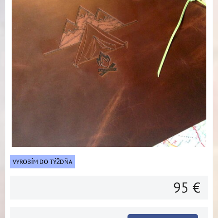
VYROBÍM DO TÝŽDŇA
95 €