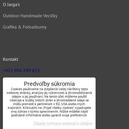
O Jarga's
Outdoor Handmade Vecičky
Grafika & Fotoalbumy
Kontakt
+421 904 249 623
zuz@jargas.sk
Predvoľby súkromia
Cookies používame na zlepšenie vašej návštevy tejto
webovej stránky, analýzu jej výkonnosti a zhromažďovanie
údajov o jej používaní. Na tento účel môžeme použiť
nástroje a služby tretích strán a zhromaždené údaje sa
Obchodné podmienky
môžu preniesť k partnerom v EÚ, USA alebo iných
krajinách. Kliknutím na „Prijať všetky cookies“ vyjadrujete
svoj súhlas s týmto spracovaním. Nižšie môžete nájsť
podrobné informácie alebo upraviť svoje preferencie.
Zásady ochrany osobných údajov
SLEDUJTE NÁS