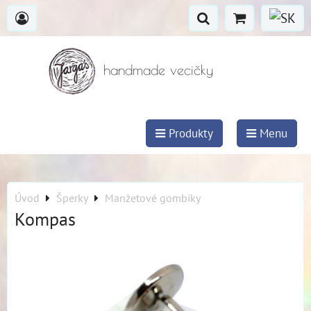
handmade vecičky
Produkty
Menu
Úvod
Šperky
Manžetové gombíky
Kompas