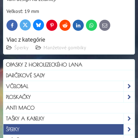
Veľkosť: 19 mm
Bluesky
Twitter
Facebook
Pinterest
Reddit
LinkedIn
WhatsApp
E-
mail
Viac z kategórie
Šperky
Manžetové gombíky
OPASKY Z HOROLEZECKÉHO LANA
DARČEKOVÉ SADY
VČELOBAL
PLOSKAČKY
ANTI MACO
TAŠKY A KABELKY
ŠPERKY