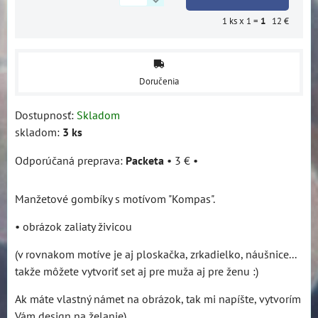
1
ks x 1 =
1
12 €
Doručenia
Dostupnosť:
Skladom
skladom:
3
ks
Packeta
•
3 €
•
Manžetové gombíky s motívom "Kompas".
• obrázok zaliaty živicou
(v rovnakom motíve je aj ploskačka, zrkadielko, náušnice...
takže môžete vytvoriť set aj pre muža aj pre ženu :)
Ak máte vlastný námet na obrázok, tak mi napíšte, vytvorím
Vám design na želanie).