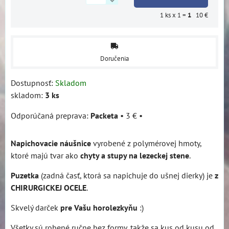
1
ks x 1 =
1
10 €
Doručenia
Dostupnosť:
Skladom
skladom:
3
ks
Packeta
•
3 €
•
Napichovacie náušnice
vyrobené z polymérovej hmoty,
ktoré majú tvar ako
chyty a stupy na lezeckej stene
.
Puzetka
(zadná časť, ktorá sa napichuje do ušnej dierky) je
z
CHIRURGICKEJ OCELE
.
Skvelý darček
pre Vašu horolezkyňu
:)
Všetky sú robené ručne bez formy, takže sa kus od kusu od