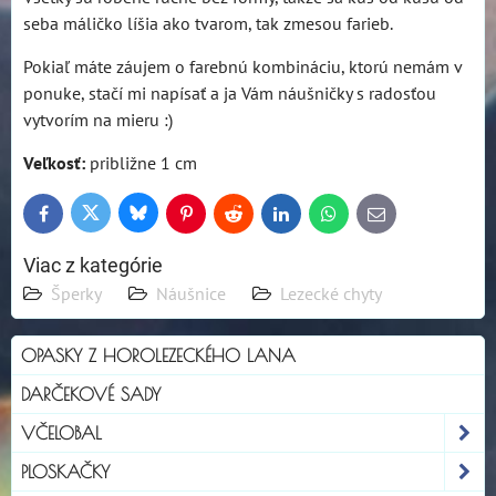
seba máličko líšia ako tvarom, tak zmesou farieb.
Pokiaľ máte záujem o farebnú kombináciu, ktorú nemám v
ponuke, stačí mi napísať a ja Vám náušničky s radosťou
vytvorím na mieru :)
Veľkosť:
približne 1 cm
Bluesky
Twitter
Facebook
Pinterest
Reddit
LinkedIn
WhatsApp
E-
mail
Viac z kategórie
Šperky
Náušnice
Lezecké chyty
OPASKY Z HOROLEZECKÉHO LANA
DARČEKOVÉ SADY
VČELOBAL
PLOSKAČKY