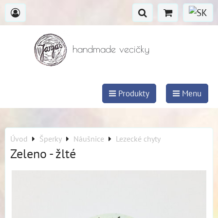
handmade vecičky
Produkty
Menu
Úvod
Šperky
Náušnice
Lezecké chyty
Zeleno - žlté