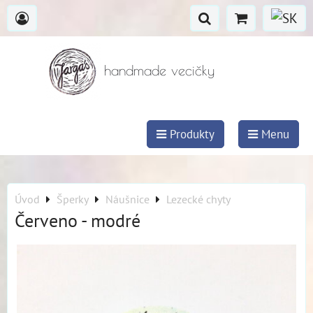
handmade vecičky
Produkty
Menu
Úvod
Šperky
Náušnice
Lezecké chyty
Červeno - modré