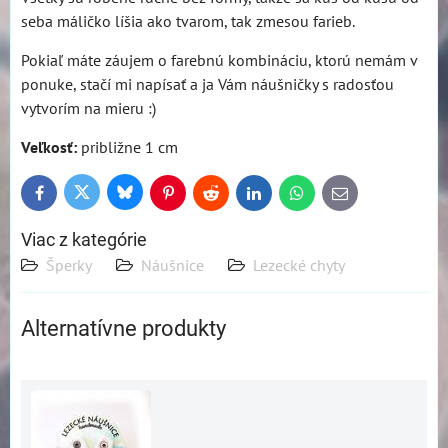
seba máličko líšia ako tvarom, tak zmesou farieb.
Pokiaľ máte záujem o farebnú kombináciu, ktorú nemám v
ponuke, stačí mi napísať a ja Vám náušničky s radosťou
vytvorím na mieru :)
Veľkosť:
približne 1 cm
Bluesky
Twitter
Facebook
Pinterest
Reddit
LinkedIn
WhatsApp
E-
mail
Viac z kategórie
Šperky
Náušnice
Lezecké chyty
Alternatívne produkty