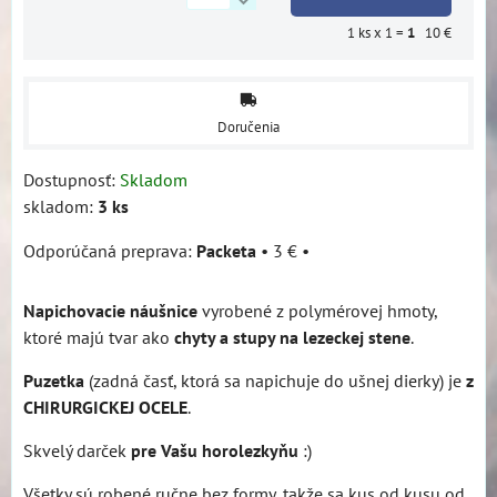
1
ks x 1 =
1
10 €
Doručenia
Dostupnosť:
Skladom
skladom:
3
ks
Packeta
•
3 €
•
Napichovacie náušnice
vyrobené z polymérovej hmoty,
ktoré majú tvar ako
chyty a stupy na lezeckej stene
.
Puzetka
(zadná časť, ktorá sa napichuje do ušnej dierky) je
z
CHIRURGICKEJ OCELE
.
Skvelý darček
pre Vašu horolezkyňu
:)
Všetky sú robené ručne bez formy, takže sa kus od kusu od