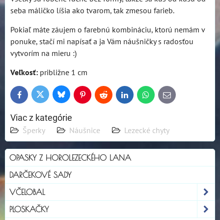
seba máličko líšia ako tvarom, tak zmesou farieb.
Pokiaľ máte záujem o farebnú kombináciu, ktorú nemám v
ponuke, stačí mi napísať a ja Vám náušničky s radosťou
vytvorím na mieru :)
Veľkosť:
približne 1 cm
Bluesky
Twitter
Facebook
Pinterest
Reddit
LinkedIn
WhatsApp
E-
mail
Viac z kategórie
Šperky
Náušnice
Lezecké chyty
OPASKY Z HOROLEZECKÉHO LANA
DARČEKOVÉ SADY
VČELOBAL
PLOSKAČKY