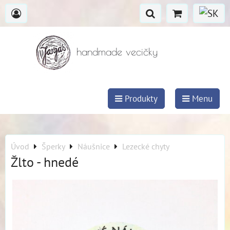
handmade vecičky
Produkty
Menu
Úvod
Šperky
Náušnice
Lezecké chyty
Žlto - hnedé