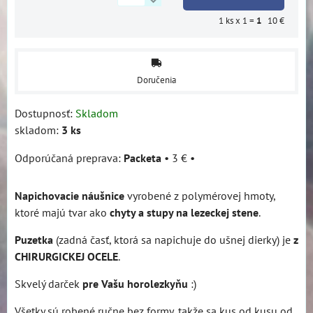
1
ks x 1 =
1
10 €
Doručenia
Dostupnosť:
Skladom
skladom:
3
ks
Packeta
•
3 €
•
Napichovacie náušnice
vyrobené z polymérovej hmoty,
ktoré majú tvar ako
chyty a stupy na lezeckej stene
.
Puzetka
(zadná časť, ktorá sa napichuje do ušnej dierky) je
z
CHIRURGICKEJ OCELE
.
Skvelý darček
pre Vašu horolezkyňu
:)
Všetky sú robené ručne bez formy, takže sa kus od kusu od