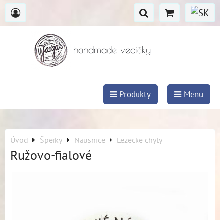
handmade vecičky
Produkty
Menu
Úvod
Šperky
Náušnice
Lezecké chyty
Ružovo-fialové