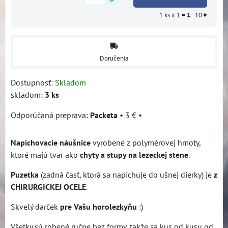
1
ks x 1 =
1
10 €
Doručenia
Dostupnosť:
Skladom
skladom:
3
ks
Packeta
•
3 €
•
Napichovacie náušnice
vyrobené z polymérovej hmoty,
ktoré majú tvar ako
chyty a stupy na lezeckej stene
.
Puzetka
(zadná časť, ktorá sa napichuje do ušnej dierky) je
z
CHIRURGICKEJ OCELE
.
Skvelý darček
pre Vašu horolezkyňu
:)
Všetky sú robené ručne bez formy, takže sa kus od kusu od