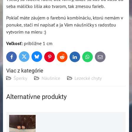
seba máličko líšia ako tvarom, tak zmesou farieb.
Pokiaľ máte záujem o farebnú kombináciu, ktorú nemám v
ponuke, stačí mi napísať a ja Vám náušničky s radosťou
vytvorím na mieru :)
Veľkosť:
približne 1 cm
Bluesky
Twitter
Facebook
Pinterest
Reddit
LinkedIn
WhatsApp
E-
mail
Viac z kategórie
Šperky
Náušnice
Lezecké chyty
Alternatívne produkty