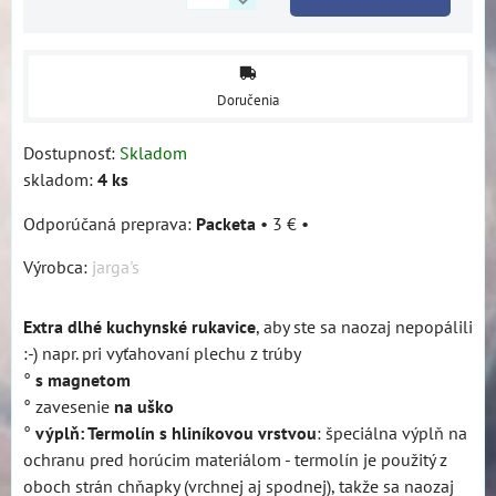
Doručenia
Dostupnosť:
Skladom
skladom:
4
ks
Packeta
•
3 €
•
Výrobca:
jarga's
Extra dlhé kuchynské rukavice
, aby ste sa naozaj nepopálili
:-) napr. pri vyťahovaní plechu z trúby
°
s magnetom
° zavesenie
na uško
°
výplň: Termolín s hliníkovou vrstvou
: špeciálna výplň na
ochranu pred horúcim materiálom - termolín je použitý z
oboch strán chňapky (vrchnej aj spodnej), takže sa naozaj