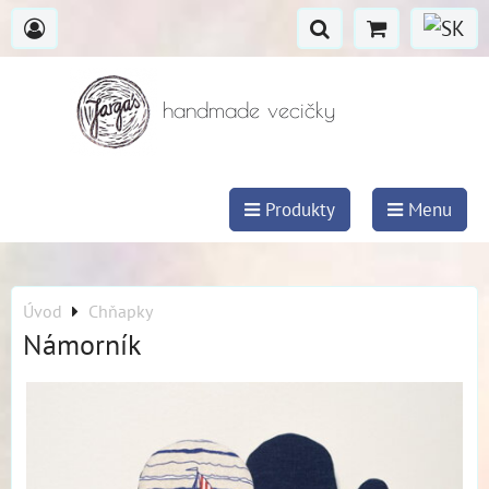
handmade vecičky
Produkty
Menu
Úvod
Chňapky
Námorník