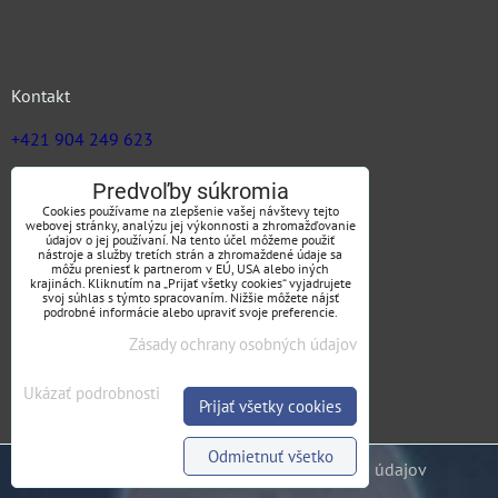
Kontakt
+421 904 249 623
zuz@jargas.sk
Predvoľby súkromia
Cookies používame na zlepšenie vašej návštevy tejto
webovej stránky, analýzu jej výkonnosti a zhromažďovanie
údajov o jej používaní. Na tento účel môžeme použiť
nástroje a služby tretích strán a zhromaždené údaje sa
Obchodné podmienky
môžu preniesť k partnerom v EÚ, USA alebo iných
krajinách. Kliknutím na „Prijať všetky cookies“ vyjadrujete
svoj súhlas s týmto spracovaním. Nižšie môžete nájsť
podrobné informácie alebo upraviť svoje preferencie.
Zásady ochrany osobných údajov
SLEDUJTE NÁS
Ukázať podrobnosti
Prijať všetky cookies
Odmietnuť všetko
Predvoľby súkromia
Zásady ochrany osobných údajov