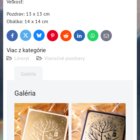
Veľkosť:
Pozdrav: 13 x 13 cm
Obálka: 14 x 14 cm
Bluesky
Twitter
Facebook
Pinterest
Reddit
LinkedIn
WhatsApp
E-
mail
Viac z kategórie
Linoryt
Vianočné pozdravy
Galéria
Galéria