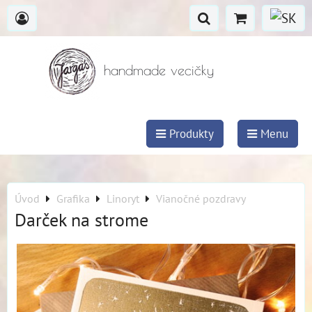
handmade vecičky
Produkty
Menu
Úvod
Grafika
Linoryt
Vianočné pozdravy
Darček na strome