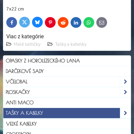
7x22 cm
Bluesky
Twitter
Facebook
Pinterest
Reddit
LinkedIn
WhatsApp
E-
mail
Viac z kategórie
Malé taštičky
Tašky a kabelky
OPASKY Z HOROLEZECKÉHO LANA
DARČEKOVÉ SADY
VČELOBAL
PLOSKAČKY
ANTI MACO
TAŠKY A KABELKY
VEĽKÉ KABELKY