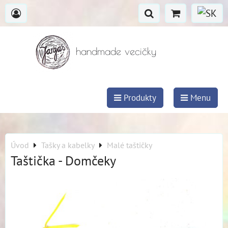
handmade vecičky
Produkty
Menu
Úvod
Tašky a kabelky
Malé taštičky
Taštička - Domčeky