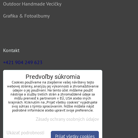
Outdoor Handmade Vecičky
Grafika & Fotoalbumy
Kontakt
+421 904 249 623
zuz@jargas.sk
Predvoľby súkromia
Cookies používame na zlepšenie vašej návštevy tejto
webovej stránky, analýzu jej výkonnosti a zhromažďovanie
údajov o jej používaní. Na tento účel môžeme použiť
nástroje a služby tretích strán a zhromaždené údaje sa
Obchodné podmienky
môžu preniesť k partnerom v EÚ, USA alebo iných
krajinách. Kliknutím na „Prijať všetky cookies“ vyjadrujete
svoj súhlas s týmto spracovaním. Nižšie môžete nájsť
podrobné informácie alebo upraviť svoje preferencie.
Zásady ochrany osobných údajov
SLEDUJTE NÁS
Ukázať podrobnosti
Prijať všetky cookies