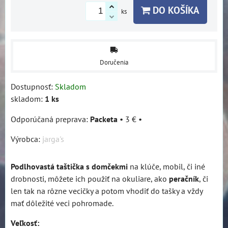
DO KOŠÍKA
ks
Doručenia
Dostupnosť:
Skladom
skladom:
1
ks
Packeta
•
3 €
•
Výrobca:
jarga's
Podlhovastá taštička s domčekmi
na klúče, mobil, či iné
drobnosti, môžete ich použiť na okuliare, ako
peračník
, či
len tak na rôzne vecičky a potom vhodiť do tašky a vždy
mať dôležité veci pohromade.
Veľkosť: