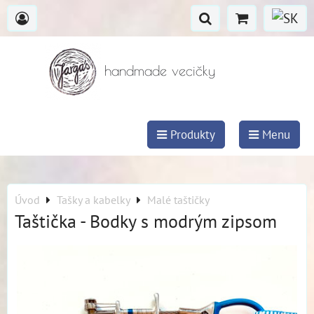
handmade vecičky
Produkty
Menu
Úvod
Tašky a kabelky
Malé taštičky
Taštička - Bodky s modrým zipsom