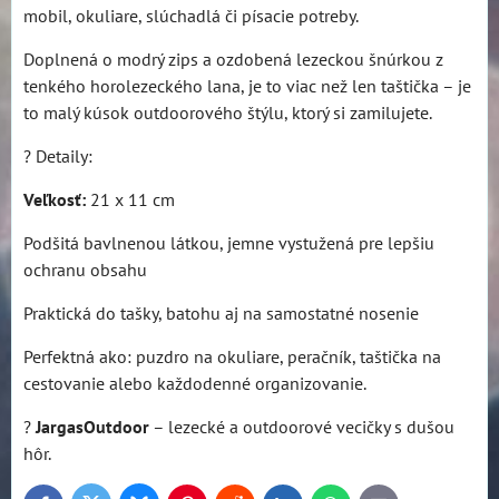
mobil, okuliare, slúchadlá či písacie potreby.
Doplnená o modrý zips a ozdobená lezeckou šnúrkou z
tenkého horolezeckého lana, je to viac než len taštička – je
to malý kúsok outdoorového štýlu, ktorý si zamilujete.
? Detaily:
Veľkosť:
21 x 11 cm
Podšitá bavlnenou látkou, jemne vystužená pre lepšiu
ochranu obsahu
Praktická do tašky, batohu aj na samostatné nosenie
Perfektná ako: puzdro na okuliare, peračník, taštička na
cestovanie alebo každodenné organizovanie.
?
JargasOutdoor
– lezecké a outdoorové vecičky s dušou
hôr.