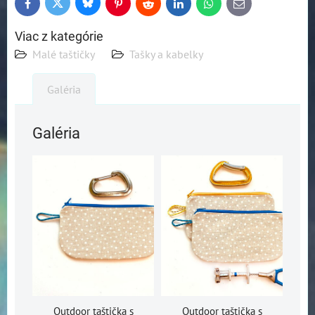
Bluesky
Twitter
Facebook
Pinterest
Reddit
LinkedIn
WhatsApp
E-
mail
Viac z kategórie
Malé taštičky
Tašky a kabelky
Galéria
Galéria
Outdoor taštička s
Outdoor taštička s