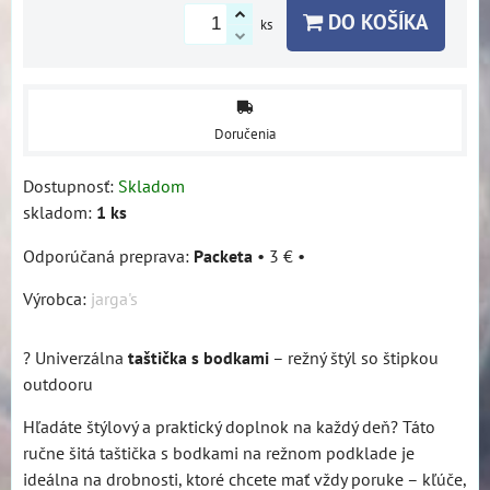
DO KOŠÍKA
ks
Doručenia
Dostupnosť:
Skladom
skladom:
1
ks
Packeta
•
3 €
•
Výrobca:
jarga's
? Univerzálna
taštička s bodkami
– režný štýl so štipkou
outdooru
Hľadáte štýlový a praktický doplnok na každý deň? Táto
ručne šitá taštička s bodkami na režnom podklade je
ideálna na drobnosti, ktoré chcete mať vždy poruke – kľúče,