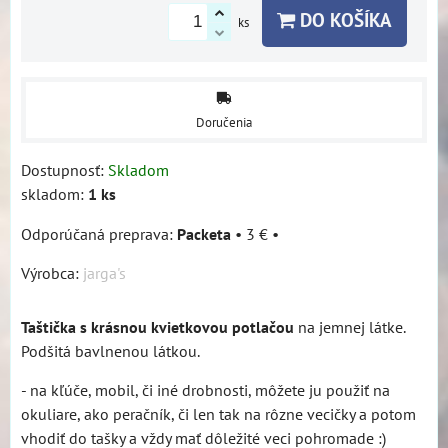
DO KOŠÍKA
ks
Doručenia
Dostupnosť:
Skladom
skladom:
1
ks
Packeta
•
3 €
•
Výrobca:
jarga's
Taštička s krásnou kvietkovou potlačou
na jemnej látke.
Podšitá bavlnenou látkou.
- na kľúče, mobil, či iné drobnosti, môžete ju použiť na
okuliare, ako peračník, či len tak na rôzne vecičky a potom
vhodiť do tašky a vždy mať dôležité veci pohromade :)