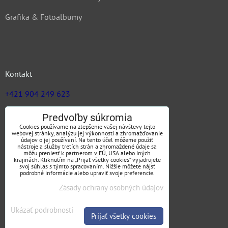
Grafika & Fotoalbumy
Kontakt
+421 904 249 623
zuz@jargas.sk
Predvoľby súkromia
Cookies používame na zlepšenie vašej návštevy tejto
webovej stránky, analýzu jej výkonnosti a zhromažďovanie
údajov o jej používaní. Na tento účel môžeme použiť
nástroje a služby tretích strán a zhromaždené údaje sa
Obchodné podmienky
môžu preniesť k partnerom v EÚ, USA alebo iných
krajinách. Kliknutím na „Prijať všetky cookies“ vyjadrujete
svoj súhlas s týmto spracovaním. Nižšie môžete nájsť
podrobné informácie alebo upraviť svoje preferencie.
Zásady ochrany osobných údajov
SLEDUJTE NÁS
Ukázať podrobnosti
Prijať všetky cookies