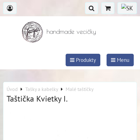
handmade vecičky
Produkty
Menu
Úvod
Tašky a kabelky
Malé taštičky
Taštička Kvietky I.