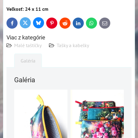
Veľkosť: 24 x 11 cm
Bluesky
Twitter
Facebook
Pinterest
Reddit
LinkedIn
WhatsApp
E-
mail
Viac z kategórie
Malé taštičky
Tašky a kabelky
Galéria
Galéria