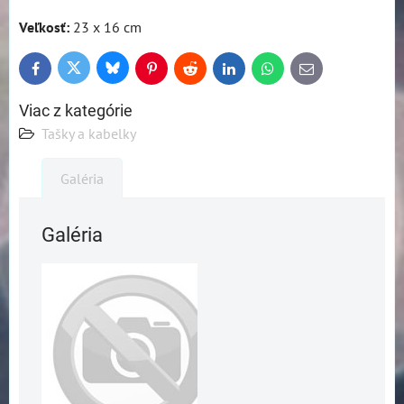
Veľkosť:
23 x 16 cm
Bluesky
Twitter
Facebook
Pinterest
Reddit
LinkedIn
WhatsApp
E-
mail
Viac z kategórie
Tašky a kabelky
Galéria
Galéria