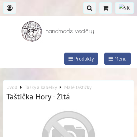
handmade vecičky
Produkty
Menu
Úvod
Tašky a kabelky
Malé taštičky
Taštička Hory - Žltá