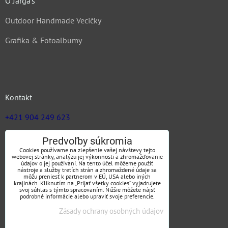
O Jarga's
Outdoor Handmade Vecičky
Grafika & Fotoalbumy
Kontakt
+421 904 249 623
zuz@jargas.sk
Predvoľby súkromia
Cookies používame na zlepšenie vašej návštevy tejto
webovej stránky, analýzu jej výkonnosti a zhromažďovanie
údajov o jej používaní. Na tento účel môžeme použiť
nástroje a služby tretích strán a zhromaždené údaje sa
Obchodné podmienky
môžu preniesť k partnerom v EÚ, USA alebo iných
krajinách. Kliknutím na „Prijať všetky cookies“ vyjadrujete
svoj súhlas s týmto spracovaním. Nižšie môžete nájsť
podrobné informácie alebo upraviť svoje preferencie.
Zásady ochrany osobných údajov
SLEDUJTE NÁS