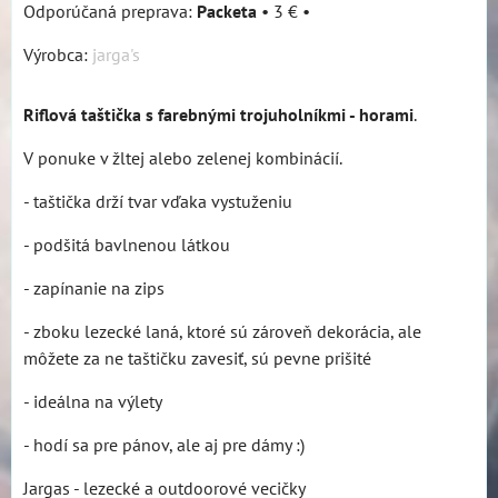
Packeta
•
3 €
•
Výrobca:
jarga's
Riflová taštička s farebnými trojuholníkmi - horami
.
V ponuke v žltej alebo zelenej kombinácií.
- taštička drží tvar vďaka vystuženiu
- podšitá bavlnenou látkou
- zapínanie na zips
- zboku lezecké laná, ktoré sú zároveň dekorácia, ale
môžete za ne taštičku zavesiť, sú pevne prišité
- ideálna na výlety
- hodí sa pre pánov, ale aj pre dámy :)
Jargas - lezecké a outdoorové vecičky