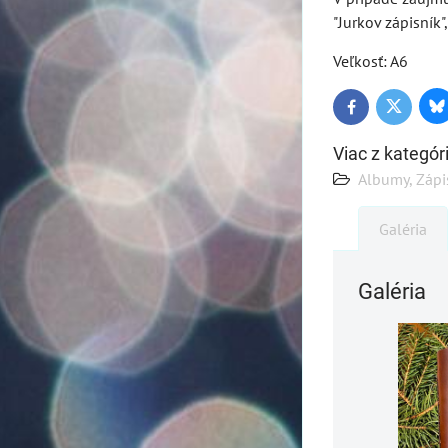
"Jurkov zápisník
Veľkosť: A6
Bl
Twitter
Facebook
Viac z kategór
Albumy, Zápi
Galéria
Galéria