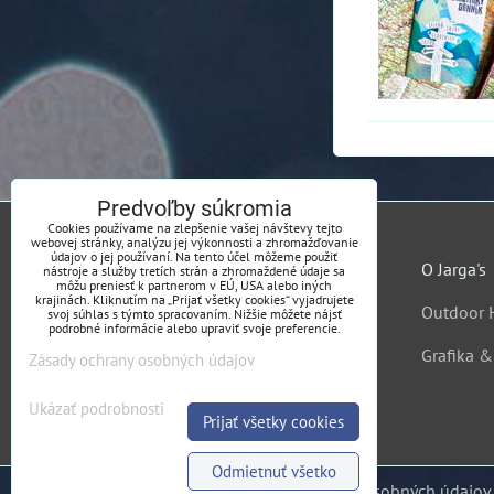
Predvoľby súkromia
Cookies používame na zlepšenie vašej návštevy tejto
webovej stránky, analýzu jej výkonnosti a zhromažďovanie
údajov o jej používaní. Na tento účel môžeme použiť
O Jarga's
nástroje a služby tretích strán a zhromaždené údaje sa
môžu preniesť k partnerom v EÚ, USA alebo iných
krajinách. Kliknutím na „Prijať všetky cookies“ vyjadrujete
Outdoor 
svoj súhlas s týmto spracovaním. Nižšie môžete nájsť
podrobné informácie alebo upraviť svoje preferencie.
Grafika 
Zásady ochrany osobných údajov
Ukázať podrobnosti
Prijať všetky cookies
Odmietnuť všetko
Predvoľby súkromia
Zásady ochrany osobných údajov