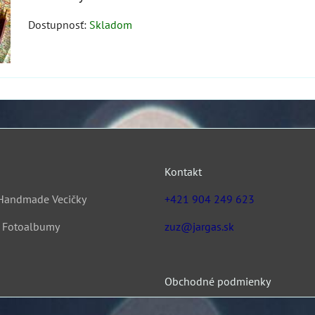
Dostupnosť:
Skladom
Kontakt
Handmade Vecičky
+421 904 249 623
& Fotoalbumy
zuz@jargas.sk
Obchodné podmienky