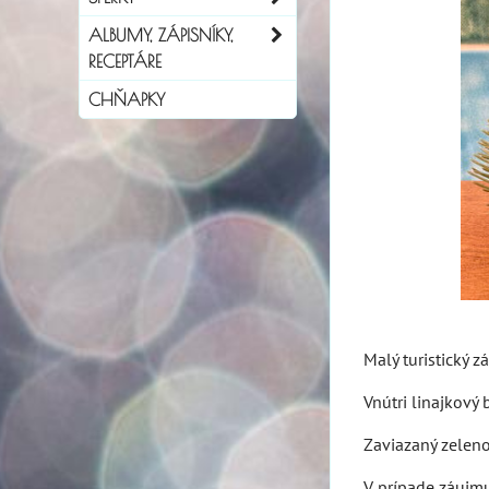
ALBUMY, ZÁPISNÍKY,
RECEPTÁRE
CHŇAPKY
Malý turistický 
Vnútri linajkový b
Zaviazaný zelen
V prípade záujmu 