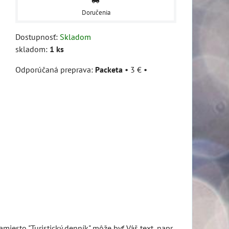
Doručenia
Dostupnosť:
Skladom
skladom:
1
ks
Packeta
•
3 €
•
amiesto "Turistický denník" môže byť Váš text, napr.