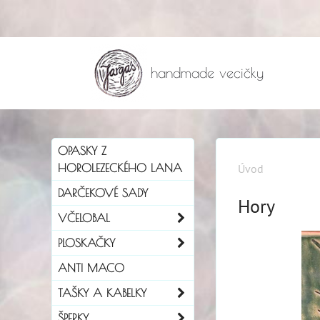
handmade vecičky
OPASKY Z
HOROLEZECKÉHO LANA
Úvod
DARČEKOVÉ SADY
Hory
VČELOBAL
PLOSKAČKY
ANTI MACO
TAŠKY A KABELKY
ŠPERKY