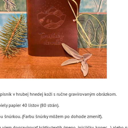
zápisník v hrubej hnedej koži s ručne gravírovaným obrázkom.
iely papier 40 listov (80 strán).
ou šnúrkou. (Farbu šnúrky môžem po dohode zmeniť).
viem dogravírovať krátky textík (meno, iniciálky, kopec...) alebo n