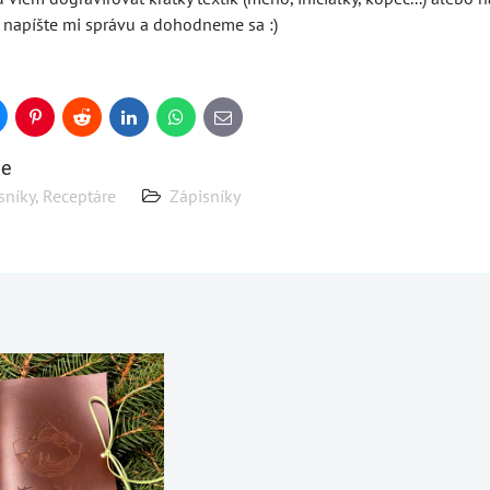
", napíšte mi správu a dohodneme sa :)
uesky
Pinterest
Reddit
LinkedIn
WhatsApp
E-
mail
ie
sníky, Receptáre
Zápisníky