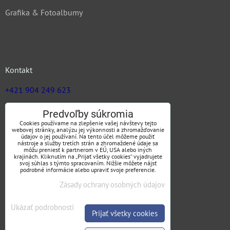
Grafika & Fotoalbumy
Kontakt
+421 904 249 623
zuz@jargas.sk
Predvoľby súkromia
Cookies používame na zlepšenie vašej návštevy tejto
webovej stránky, analýzu jej výkonnosti a zhromažďovanie
údajov o jej používaní. Na tento účel môžeme použiť
nástroje a služby tretích strán a zhromaždené údaje sa
Obchodné podmienky
môžu preniesť k partnerom v EÚ, USA alebo iných
krajinách. Kliknutím na „Prijať všetky cookies“ vyjadrujete
svoj súhlas s týmto spracovaním. Nižšie môžete nájsť
podrobné informácie alebo upraviť svoje preferencie.
Zásady ochrany osobných údajov
SLEDUJTE NÁS
Ukázať podrobnosti
Prijať všetky cookies