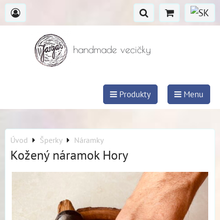
handmade vecičky
Produkty
Menu
Úvod
Šperky
Náramky
Kožený náramok Hory