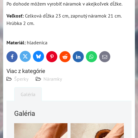
Po dohode môžem vyrobiť náramok v akejkoľvek dĺžke.
Veľkosť:
Celková dĺžka 23 cm, zapnutý náramok 21 cm.
Hrúbka 2 cm.
Materiál:
hladenica
Bluesky
Twitter
Facebook
Pinterest
Reddit
LinkedIn
WhatsApp
E-
mail
Viac z kategórie
Šperky
Náramky
Galéria
Galéria