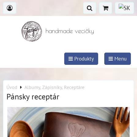
handmade vecičky
Produkty
Menu
Úvod
Albumy, Zápisníky, Receptáre
Pánsky receptár