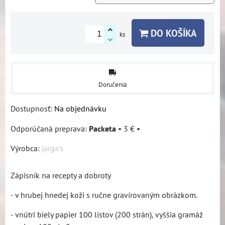
DO KOŠÍKA
ks
Doručenia
Dostupnosť:
Na objednávku
Packeta
•
3 €
•
Výrobca:
jarga's
Zápisník na recepty a dobroty
- v hrubej hnedej koži s ručne gravírovaným obrázkom.
- vnútri biely papier 100 listov (200 strán), vyššia gramáž