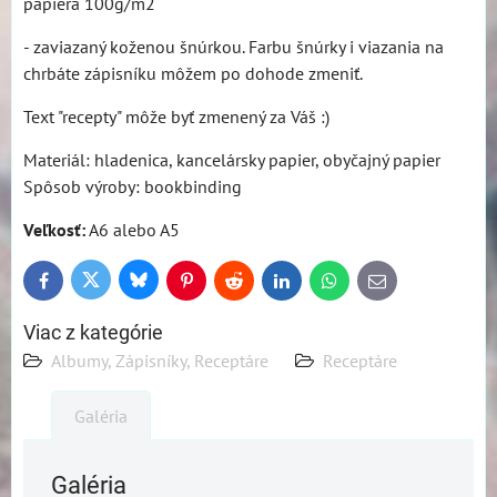
papiera 100g/m2
- zaviazaný koženou šnúrkou. Farbu šnúrky i viazania na
chrbáte zápisníku môžem po dohode zmeniť.
Text "recepty" môže byť zmenený za Váš :)
Materiál: hladenica, kancelársky papier, obyčajný papier
Spôsob výroby: bookbinding
Veľkosť:
A6 alebo A5
Bluesky
Twitter
Facebook
Pinterest
Reddit
LinkedIn
WhatsApp
E-
mail
Viac z kategórie
Albumy, Zápisníky, Receptáre
Receptáre
Galéria
Galéria