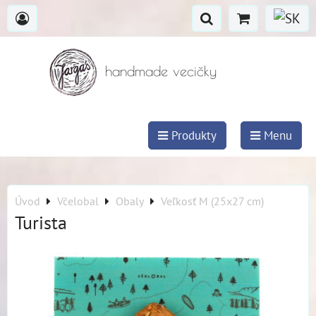
handmade vecičky
Produkty
Menu
Úvod
Včelobal
Obaly
Veľkosť M (25x27 cm)
Turista