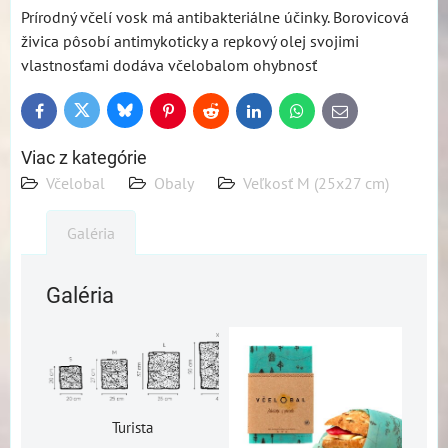
Prírodný včelí vosk má antibakteriálne účinky. Borovicová
živica pôsobí antimykoticky a repkový olej svojimi
vlastnosťami dodáva včelobalom ohybnosť
Bluesky
Twitter
Facebook
Pinterest
Reddit
LinkedIn
WhatsApp
E-
mail
Viac z kategórie
Včelobal
Obaly
Veľkosť M (25x27 cm)
Galéria
Galéria
Turista