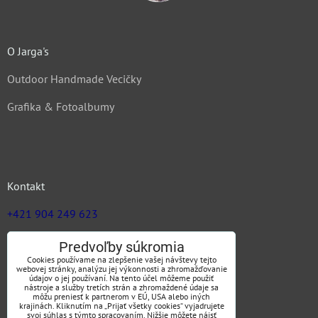
O Jarga's
Outdoor Handmade Vecičky
Grafika & Fotoalbumy
Kontakt
+421 904 249 623
zuz@jargas.sk
Predvoľby súkromia
Cookies používame na zlepšenie vašej návštevy tejto
webovej stránky, analýzu jej výkonnosti a zhromažďovanie
údajov o jej používaní. Na tento účel môžeme použiť
nástroje a služby tretích strán a zhromaždené údaje sa
Obchodné podmienky
môžu preniesť k partnerom v EÚ, USA alebo iných
krajinách. Kliknutím na „Prijať všetky cookies“ vyjadrujete
svoj súhlas s týmto spracovaním. Nižšie môžete nájsť