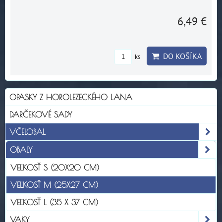
6,49 €
DO KOŠÍKA
ks
OPASKY Z HOROLEZECKÉHO LANA
DARČEKOVÉ SADY
VČELOBAL
OBALY
VEĽKOSŤ S (20X20 CM)
VEĽKOSŤ M (25X27 CM)
VEĽKOSŤ L (35 X 37 CM)
VAKY