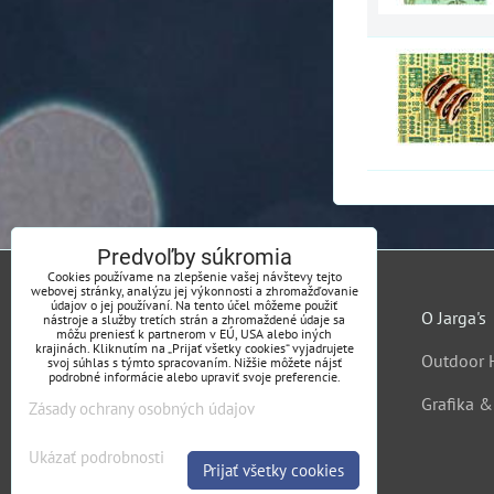
Predvoľby súkromia
Cookies používame na zlepšenie vašej návštevy tejto
webovej stránky, analýzu jej výkonnosti a zhromažďovanie
údajov o jej používaní. Na tento účel môžeme použiť
O Jarga's
nástroje a služby tretích strán a zhromaždené údaje sa
môžu preniesť k partnerom v EÚ, USA alebo iných
krajinách. Kliknutím na „Prijať všetky cookies“ vyjadrujete
Outdoor 
svoj súhlas s týmto spracovaním. Nižšie môžete nájsť
podrobné informácie alebo upraviť svoje preferencie.
Grafika 
Zásady ochrany osobných údajov
Ukázať podrobnosti
Prijať všetky cookies