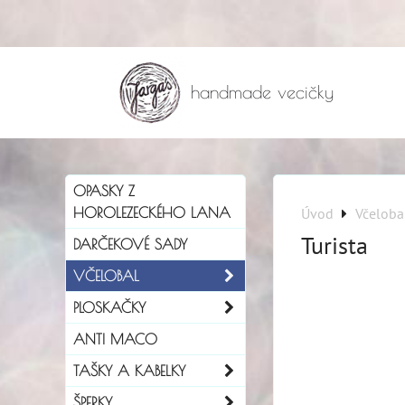
handmade vecičky
OPASKY Z
HOROLEZECKÉHO LANA
Úvod
Včeloba
Turista
DARČEKOVÉ SADY
VČELOBAL
PLOSKAČKY
ANTI MACO
TAŠKY A KABELKY
ŠPERKY