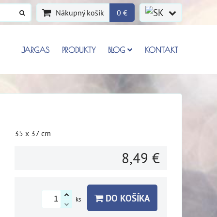
Nákupný košík
0 €
JARGAS
PRODUKTY
BLOG
KONTAKT
35 x 37 cm
8,49 €
DO KOŠÍKA
ks