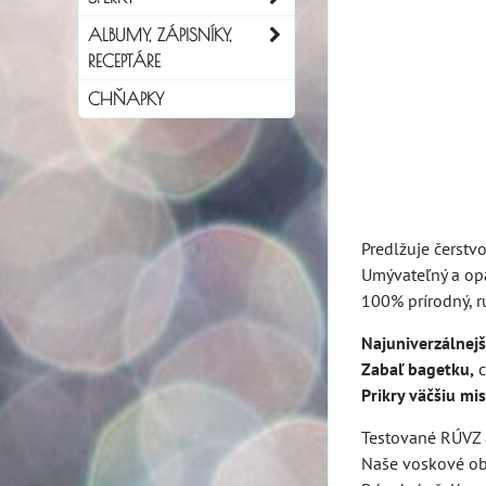
ALBUMY, ZÁPISNÍKY,
RECEPTÁRE
CHŇAPKY
Predlžuje čerstvo
Umývateľný a op
100% prírodný, r
Najuniverzálnejš
Zabaľ bagetku,
c
Prikry väčšiu mis
Testované RÚVZ a
Naše voskové ob