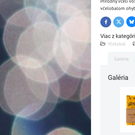
Prírodný včelí v
včelobalom ohy
Bl
Twitter
Facebook
Viac z kategór
Včelobal
Galéria
Galéria