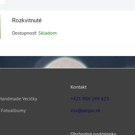
Rozkvitnuté
Dostupnosť:
Skladom
Kontakt
Handmade Vecičky
+421 904 249 623
& Fotoalbumy
zuz@jargas.sk
Obchodné podmienky