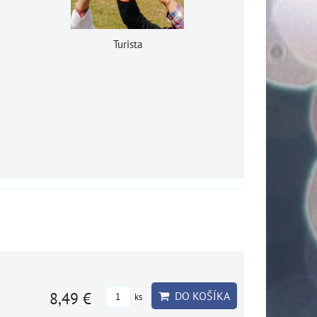
Turista
8,49 €
DO KOŠÍKA
ks