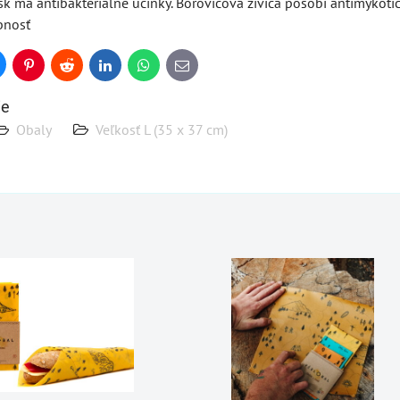
osk má antibakteriálne účinky. Borovicová živica pôsobí antimykoti
bnosť
uesky
Pinterest
Reddit
LinkedIn
WhatsApp
E-
mail
ie
Obaly
Veľkosť L (35 x 37 cm)