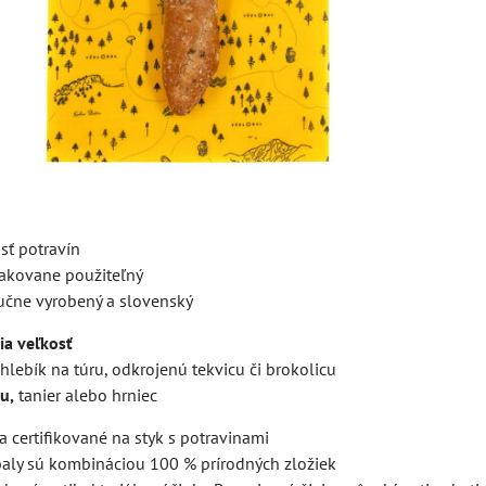
sť potravín
akovane použiteľný
učne vyrobený a slovenský
ia veľkosť
hlebík na túru, odkrojenú tekvicu či brokolicu
u,
tanier alebo hrniec
 certifikované na styk s potravinami
aly sú kombináciou 100 % prírodných zložiek