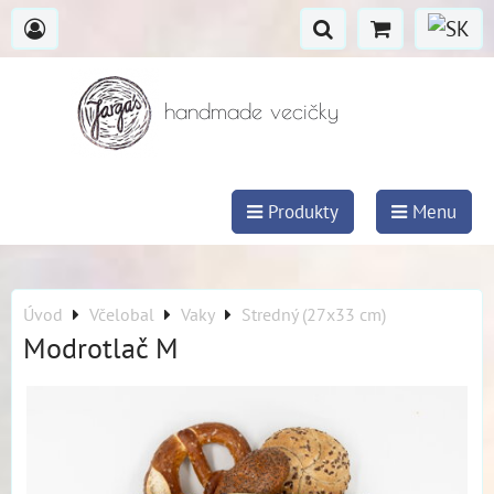
handmade vecičky
Produkty
Menu
Úvod
Včelobal
Vaky
Stredný (27x33 cm)
Modrotlač M