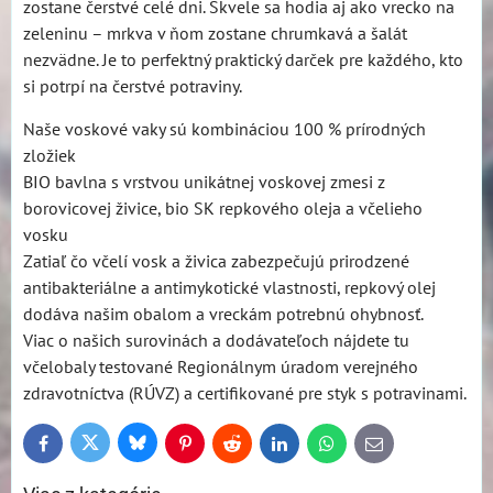
zostane čerstvé celé dni. Skvele sa hodia aj ako vrecko na
zeleninu – mrkva v ňom zostane chrumkavá a šalát
nezvädne. Je to perfektný praktický darček pre každého, kto
si potrpí na čerstvé potraviny.
Naše voskové vaky sú kombináciou 100 % prírodných
zložiek
BIO bavlna s vrstvou unikátnej voskovej zmesi z
borovicovej živice, bio SK repkového oleja a včelieho
vosku
Zatiaľ čo včelí vosk a živica zabezpečujú prirodzené
antibakteriálne a antimykotické vlastnosti, repkový olej
dodáva našim obalom a vreckám potrebnú ohybnosť.
Viac o našich surovinách a dodávateľoch nájdete tu
včelobaly testované Regionálnym úradom verejného
zdravotníctva (RÚVZ) a certifikované pre styk s potravinami.
Bluesky
Twitter
Facebook
Pinterest
Reddit
LinkedIn
WhatsApp
E-
mail