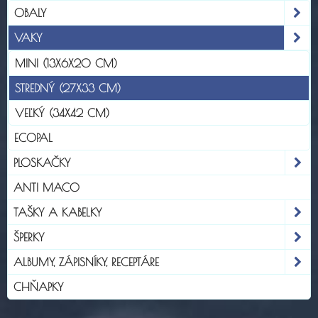
OBALY
VAKY
MINI (13X6X20 CM)
STREDNÝ (27X33 CM)
VEĽKÝ (34X42 CM)
ECOPAL
PLOSKAČKY
ANTI MACO
TAŠKY A KABELKY
ŠPERKY
ALBUMY, ZÁPISNÍKY, RECEPTÁRE
CHŇAPKY