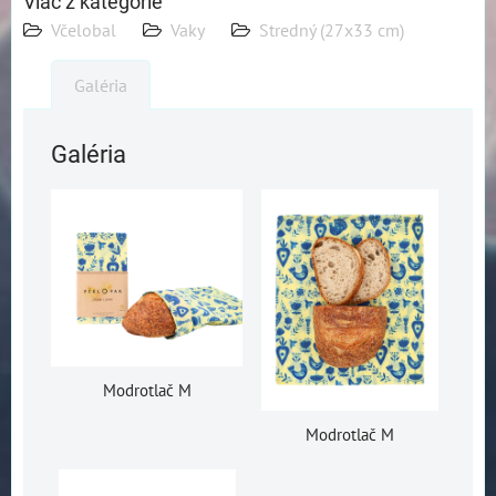
Viac z kategórie
Včelobal
Vaky
Stredný (27x33 cm)
Galéria
Galéria
Modrotlač M
Modrotlač M