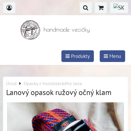
handmade vecičky
Produkty
Menu
Úvod
Opasky z horolezeckého lana
Lanový opasok ružový očný klam