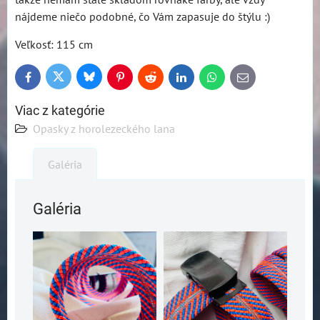
nájdeme niečo podobné, čo Vám zapasuje do štýlu :)
Veľkosť: 115 cm
Bluesky
Twitter
Facebook
Pinterest
Reddit
LinkedIn
WhatsApp
E-
mail
Viac z kategórie
Opasky z horolezeckého lana
Galéria
Galéria