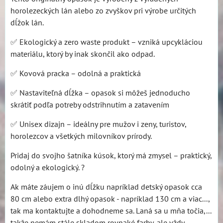
horolezeckých lán alebo zo zvyškov pri výrobe určitých
dĺžok lán.
✅ Ekologický a zero waste produkt – vzniká upcykláciou
materiálu, ktorý by inak skončil ako odpad.
✅ Kovová pracka – odolná a praktická
✅ Nastaviteľná dĺžka – opasok si môžeš jednoducho
skrátiť podľa potreby odstrihnutím a zatavením
✅ Unisex dizajn – ideálny pre mužov i zeny, turistov,
horolezcov a všetkých milovníkov prírody.
Pridaj do svojho šatníka kúsok, ktorý má zmysel – praktický,
odolný a ekologický. ?
Ak máte záujem o inú dĺžku napríklad detský opasok cca
80 cm alebo extra dlhý opasok - napríklad 130 cm a viac...,
tak ma kontaktujte a dohodneme sa. Laná sa u mňa točia,...
takže nemám stále skladom rovnaké farby, ale vždy