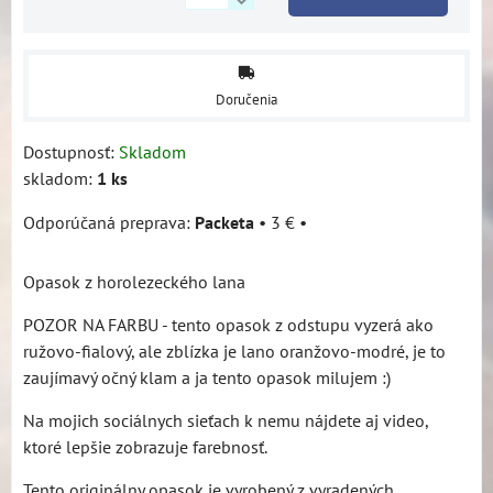
Doručenia
Dostupnosť:
Skladom
skladom:
1
ks
Packeta
•
3 €
•
Opasok z horolezeckého lana
POZOR NA FARBU - tento opasok z odstupu vyzerá ako
ružovo-fialový, ale zblízka je lano oranžovo-modré, je to
zaujímavý očný klam a ja tento opasok milujem :)
Na mojich sociálnych sieťach k nemu nájdete aj video,
ktoré lepšie zobrazuje farebnosť.
Tento originálny opasok je vyrobený z vyradených