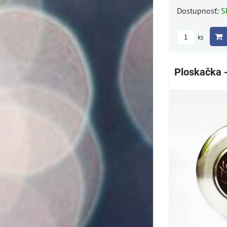
Dostupnosť:
S
ks
Ploskačka 