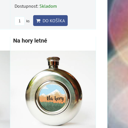
Dostupnosť:
Skladom
DO KOŠÍKA
ks
Na hory letné