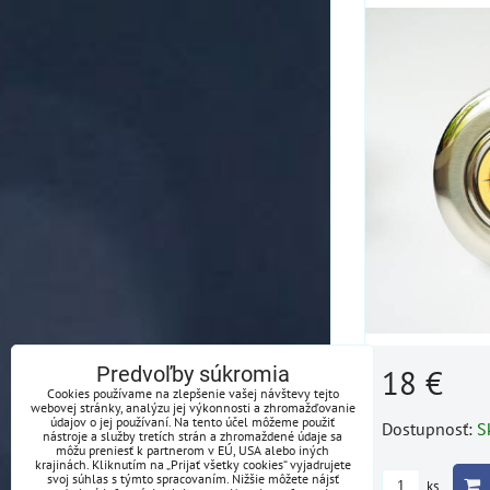
Predvoľby súkromia
18 €
Cookies používame na zlepšenie vašej návštevy tejto
webovej stránky, analýzu jej výkonnosti a zhromažďovanie
údajov o jej používaní. Na tento účel môžeme použiť
Dostupnosť:
S
nástroje a služby tretích strán a zhromaždené údaje sa
môžu preniesť k partnerom v EÚ, USA alebo iných
krajinách. Kliknutím na „Prijať všetky cookies“ vyjadrujete
svoj súhlas s týmto spracovaním. Nižšie môžete nájsť
ks