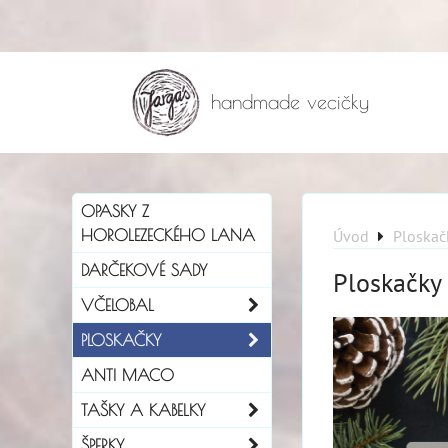
handmade vecičky
OPASKY Z
HOROLEZECKÉHO LANA
Úvod
Ploskač
DARČEKOVÉ SADY
Ploskačky
VČELOBAL
PLOSKAČKY
ANTI MACO
TAŠKY A KABELKY
ŠPERKY