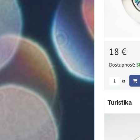
18 €
Dostupnosť:
S
ks
Turistika