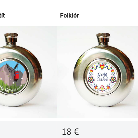
am
buľka
ít
Folklór
18 €