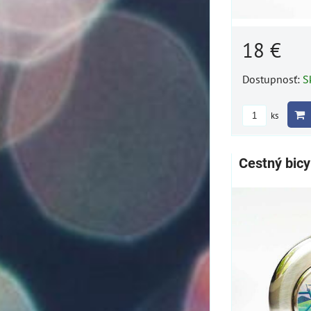
18 €
Dostupnosť:
S
ks
Cestný bicy