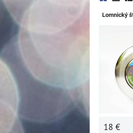
Mriežka
Zozn
Ta
Lomnický št
18 €