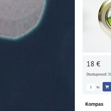
18 €
Dostupnosť:
S
ks
Kompas