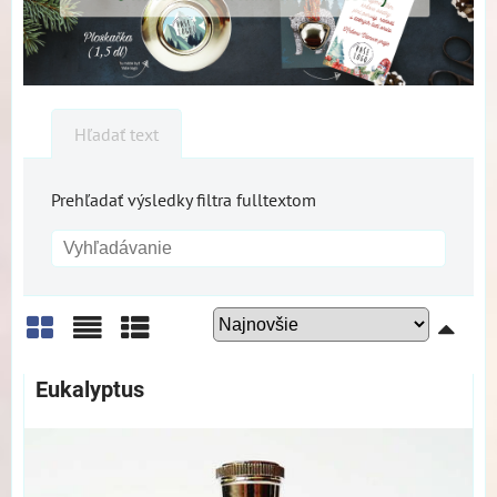
Hľadať text
Prehľadať výsledky filtra fulltextom
Mriežka
Zoznam
Tabuľka
Eukalyptus