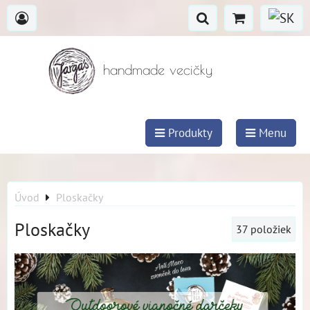
handmade vecičky
Produkty
Menu
Úvod
Ploskačky
Ploskačky
37
položiek