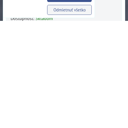
18 €
Odmietnuť všetko
Dostupnosť:
Skladom
DO KOŠÍKA
ks
Cestný bicykel