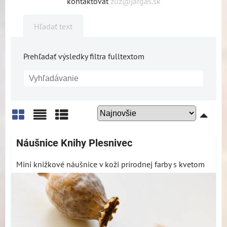
kontaktovať
zuz@jargas.sk
Hľadať text
Prehľadať výsledky filtra fulltextom
Mriežka
Zoznam
Tabuľka
Náušnice Knihy Plesnivec
Mini knižkové náušnice v koži prírodnej farby s kvetom