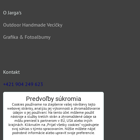
O Jarga's
Outdoor Handmade Vecičky
Grafika & Fotoalbumy
Kontakt
+421 904 249 623
zuz@jargas.sk
Predvoľby súkromia
Cookies používame na zlepšenie vašej návštevy tejto
webovej stránky, analýzu jej výkonnosti a zhromažďovanie
údajov o jej používaní. Na tento účel môžeme použiť
nástroje a služby tretích strán a zhromaždené údaje sa
Obchodné podmienky
môžu preniesť k partnerom v EÚ, USA alebo iných
krajinách. Kliknutím na „Prijať všetky cookies“ vyjadrujete
svoj súhlas s týmto spracovaním. Nižšie môžete nájsť
podrobné informácie alebo upraviť svoje preferencie.