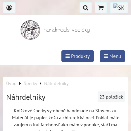
handmade vecičky
Produkty
Menu
Úvod
Šperky
Náhrdelníky
Náhrdelníky
23
položiek
Knižkové šperky vyrobené handmade na Slovensku.
Materiál je papier, koža a chirurgická oceľ. Pokiaľ máte
záujem o inú farebnosť ako mám v ponuke, stačí ma