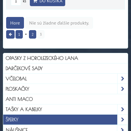
DO KOŠÍKA
ks
Hore
Nie sú žiadne ďalšie produkty.
1
2
3
OPASKY Z HOROLEZECKÉHO LANA
DARČEKOVÉ SADY
VČELOBAL
PLOSKAČKY
ANTI MACO
TAŠKY A KABELKY
ŠPERKY
NÁUŠNICE