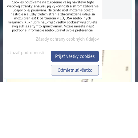
Cookies používame na zlepšenie vašej návštevy tejto
webovej stránky, analýzu jej výkonnosti a zhromažďovanie
DO KOŠÍKA
údajov o jej používaní. Na tento účel môžeme použiť
ks
nástroje a služby tretích strán a zhromaždené údaje sa
môžu preniesť k partnerom v EÚ, USA alebo iných
krajinách. Kliknutím na „Prijať všetky cookies“ vyjadrujete
svoj súhlas s týmto spracovaním. Nižšie môžete nájsť
podrobné informácie alebo upraviť svoje preferencie.
Hnedé knihové náušnice
Zásady ochrany osobných údajov
Mini knižkové náušnice hnedej farby, v koži.
Ukázať podrobnosti
Prijať všetky cookies
Odmietnuť všetko