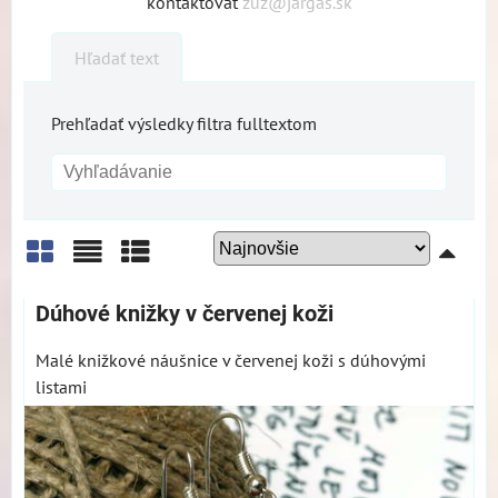
kontaktovať
zuz@jargas.sk
Hľadať text
Prehľadať výsledky filtra fulltextom
Mriežka
Zoznam
Tabuľka
Dúhové knižky v červenej koži
Malé knižkové náušnice v červenej koži s dúhovými
listami