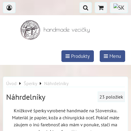
handmade vecičky
Produkty
Menu
Úvod
Šperky
Náhrdelníky
Náhrdelníky
23
položiek
Knižkové šperky vyrobené handmade na Slovensku.
Materiál je papier, koža a chirurgická oceľ. Pokiaľ máte
záujem o inú farebnosť ako mám v ponuke, stačí ma