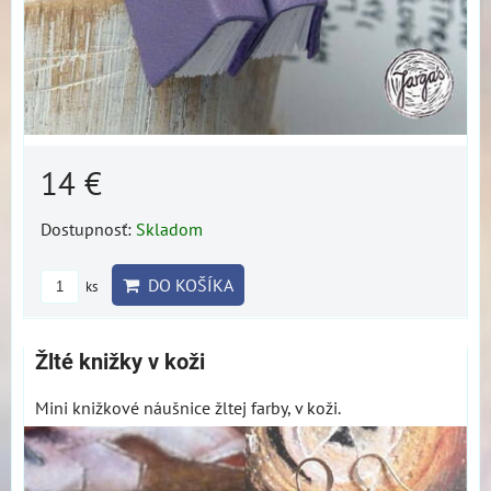
14 €
Dostupnosť:
Skladom
DO KOŠÍKA
ks
Žlté knižky v koži
Mini knižkové náušnice žltej farby, v koži.